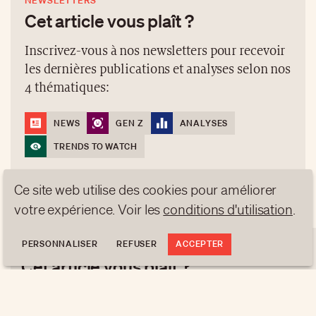
NEWSLETTERS
Cet article vous plaît ?
Inscrivez-vous à nos newsletters pour recevoir
les dernières publications et analyses selon nos
4 thématiques:
NEWS
GEN Z
ANALYSES
TRENDS TO WATCH
Ce site web utilise des cookies pour améliorer
S'INSCRIRE
votre expérience. Voir les
conditions d'utilisation
.
PERSONNALISER
REFUSER
ACCEPTER
NEWSLETTERS
Cet article vous plaît ?
Inscrivez-vous à nos newsletters pour recevoir les
dernières publications et analyses selon nos 4