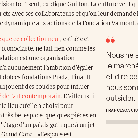
ision tout seul, explique Guillon. La culture veut qu
ujets avec ses collaborateurs et qu’on leur demande le
te dynamique aux actions de la Fondation Valmont.
e que ce collectionneur
, esthète et
iconoclaste, ne fait rien comme les
Nous ne 
ndation est une organisation
le marché
n’a aucunement l’ambition d’égaler
et dire c
 dotées fondations Prada, Pinault
nous somm
ui jouent des coudes pour influer
 de l’art contemporain.
D’ailleurs, il
outsider.
r le lieu qu’elle a choisi pour
FRANCESCA GIUB
Un très bel espace, quelques pièces en
er
étage d’un palais gothique à un jet
 Grand Canal. «L’espace est