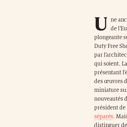
U
ne anc
de l’E
plongeante su
Duty Free Sho
par l’archite
qui soient. 
présentant l
des œuvres d’
miniature sur
nouveautés d
président de
séparés
. Mai
distinguer d