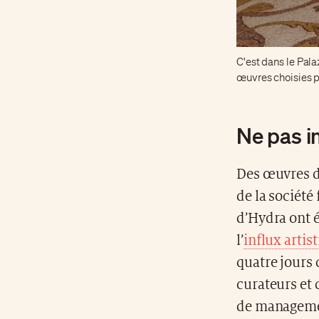
C'est dans le Pal
œuvres choisies p
Ne pas in
Des œuvres d’
de la société 
d’Hydra ont é
l’
influx artis
quatre jours
curateurs et 
de managemen