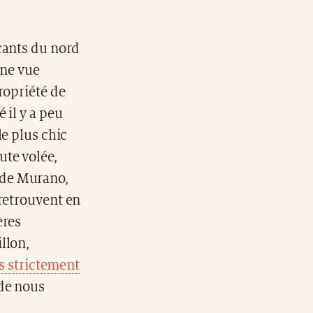
çants du nord
une vue
ropriété de
 il y a peu
le plus chic
ute volée,
 de Murano,
 retrouvent en
ères
llon,
rès strictement
 de nous