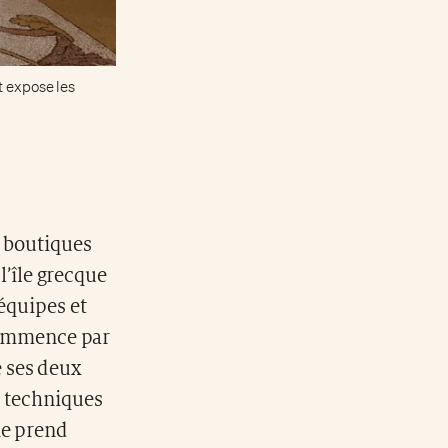
t expose les
s boutiques
 l’île grecque
équipes et
 commence par
e ses deux
s techniques
ne prend