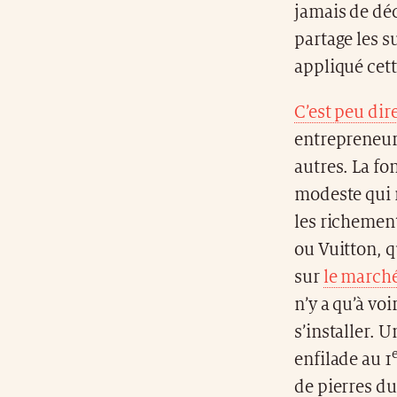
jamais de déc
partage les s
appliqué cet
C’est peu dir
entrepreneur 
autres. La fo
modeste qui 
les richement
ou Vuitton, q
sur
le marché
n’y a qu’à voi
s’installer. 
enfilade au 1
de pierres du