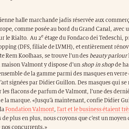
ienne halle marchande jadis réservée aux commer
urope, comme posée au bord du Grand Canal, avec 
e
r le Rialto. Au 2
étage du Fondaco dei Tedeschi, p
pping (DFS, filiale de LVMH), et entièrement rénové
cte Rem Koolhaas, se trouve l’un des
beauty parlour
La maison Valmont y dispose d’un
shop in shop
de ha
’ensemble de la gamme parmi des masques en verre
art signées par Didier Guillon. Des masques qui se
 les flacons de parfum de Valmont, l’une des derni
e la marque. «Jusqu’à maintenant, confie Didier Gui
 la
Fondation Valmont
,
l’art et le business étaient t
s de plus en plus, nous croyons que c’est un moyen
e nos concurrents.»