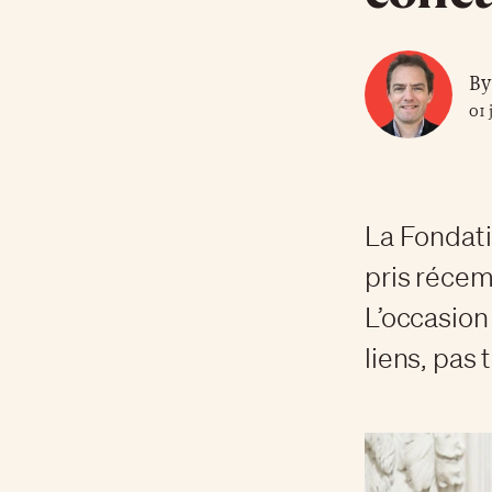
By
01 
La Fondati
pris récem
L’occasion
liens, pas 