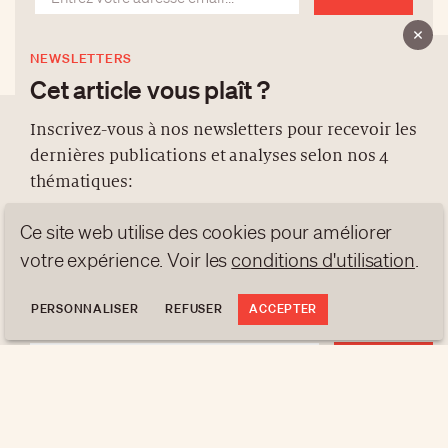
NEWSLETTERS
Cet article vous plaît ?
Inscrivez-vous à nos newsletters pour recevoir les
dernières publications et analyses selon nos 4
À PROPOS
thématiques:
NEWSLETTERS
Ce site web utilise des cookies pour améliorer
PROTECTION DES DONNÉES
NEWS
GEN Z
ANALYSES
votre expérience. Voir les
conditions d'utilisation
.
contact@luxurytribune.com
TRENDS TO WATCH
Antistatique
Conçu par
PERSONNALISER
REFUSER
ACCEPTER
S'INSCRIRE