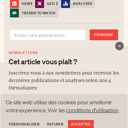
NEWS
GEN Z
ANALYSES
TRENDS TO WATCH
S'INSCRIRE
NEWSLETTERS
Cet article vous plaît ?
Inscrivez-vous à nos newsletters pour recevoir les
dernières publications et analyses selon nos 4
À PROPOS
thématiques:
NEWSLETTERS
Ce site web utilise des cookies pour améliorer
PROTECTION DES DONNÉES
NEWS
GEN Z
ANALYSES
votre expérience. Voir les
conditions d'utilisation
.
contact@luxurytribune.com
TRENDS TO WATCH
Antistatique
Conçu par
PERSONNALISER
REFUSER
ACCEPTER