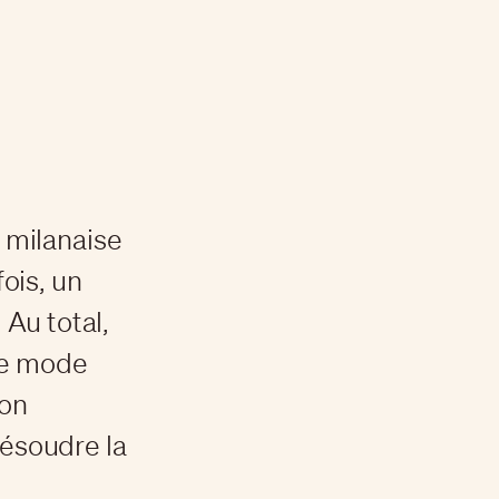
e milanaise
ois, un
Au total,
une mode
ion
résoudre la