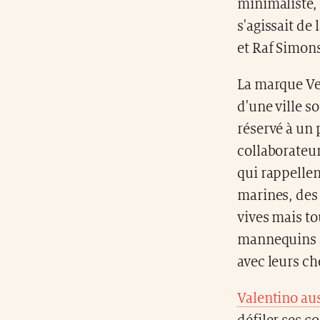
minimaliste, 
s'agissait de
et Raf Simon
La marque Ver
d'une ville 
réservé à un
collaborateur
qui rappelle
marines, des 
vives mais to
mannequins av
avec leurs c
Valentino aus