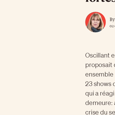
By
02 
Oscillant e
proposait 
ensemble d
23 shows of
qui a réag
demeure: à
crise du s