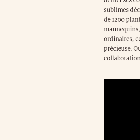
défiler ses c
sublimes déc
de 1200 plant
mannequins, 
ordinaires, 
précieuse. Ou
collaboration