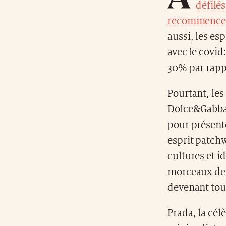
défilé
recommencer 
aussi, les esp
avec le covid
30% par rapp
Pourtant, le
Dolce&Gabba
pour présente
esprit patchw
cultures et i
morceaux de 
devenant tou
Prada, la cél