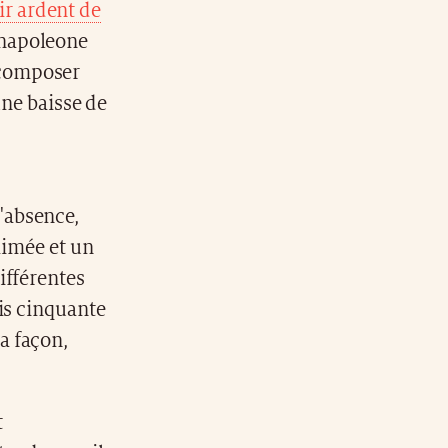
ir ardent de
enapoleone
, composer
une baisse de
d'absence,
aimée et un
ifférentes
is cinquante
a façon,
t