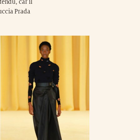
endu, car il
iuccia Prada