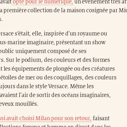
avait
opté pour le numérique,
un événement très att
 la première collection de la maison cosignée par M
s.
sace s’était, elle, inspirée d'un royaume ou
sous-marine imaginaire, présentant un show
 public uniquement composé de ses
s. Sur le podium, des couleurs et des formes
nt les équipements de plongée ou des créatures
étoiles de mer ou des coquillages, des couleurs
ujours dans le style Versace. Même les
aient l'air de sortir des océans imaginaires,
heveux mouillés.
si avait choisi Milan pour son retour,
faisant