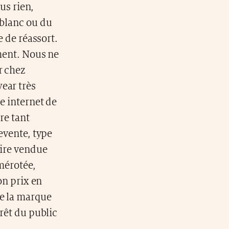
lus rien,
 blanc ou du
e de réassort.
ement. Nous ne
r chez
ear très
te internet de
re tant
evente, type
aire vendue
umérotée,
on prix en
de la marque
érêt du public