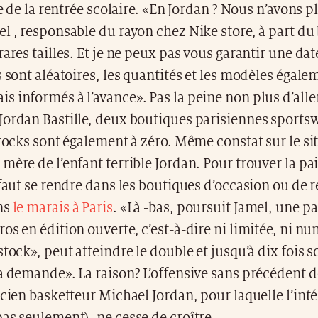
le de la rentrée scolaire. «En Jordan ? Nous n’avons p
l , responsable du rayon chez Nike store, à part du
rares tailles. Et je ne peux pas vous garantir une dat
s sont aléatoires, les quantités et les modèles égal
 informés à l’avance». Pas la peine non plus d’alle
Jordan Bastille, deux boutiques parisiennes sportsw
stocks sont également à zéro. Même constat sur le si
mère de l’enfant terrible Jordan. Pour trouver la pai
 faut se rendre dans les boutiques d’occasion ou de r
ns
le marais à Paris
. «Là -bas, poursuit Jamel, une p
os en édition ouverte, c’est-à-dire ni limitée, ni n
stock», peut atteindre le double et jusqu’à dix fois s
a demande». La raison? L’offensive sans précédent 
ncien basketteur Michael Jordan, pour laquelle l’int