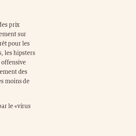
des prix
nement sur
érêt pour les
, les hipsters
 offensive
alement des
es moins de
par le «virus