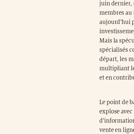
juin dernier, 
membres au n
aujourd’hui p
investissemen
Mais la spécu
spécialisés 
départ, les m
multipliant l
et en contrib
Le point de b
explose avec
d’information
vente en lign