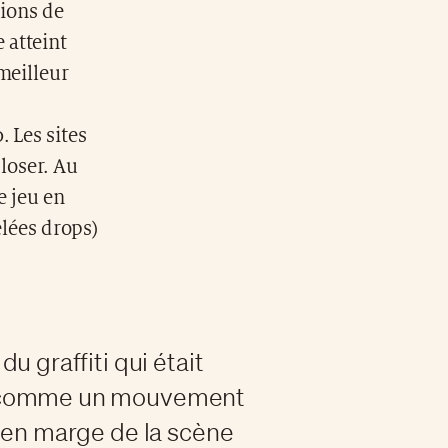
lions de
 atteint
meilleur
 Les sites
loser. Au
e jeu en
elées drops)
du graffiti qui était
 comme un mouvement
f en marge de la scène