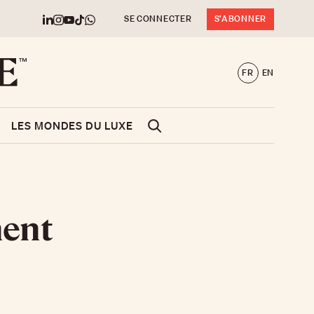
SE CONNECTER
S'ABONNER
FR
EN
LES MONDES DU LUXE
nent