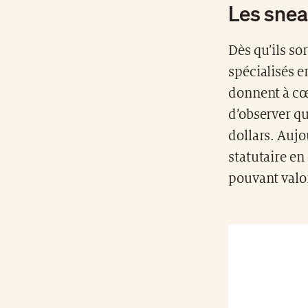
Les snea
Dès qu’ils so
spécialisés e
donnent à cœu
d’observer qu
dollars. Auj
statutaire en
pouvant valoi