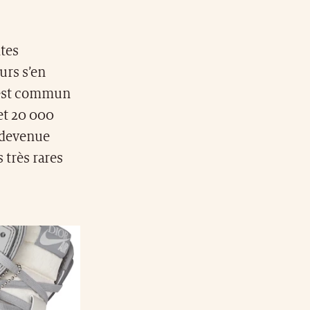
ites
urs s’en
l est commun
 et 20 000
e devenue
 très rares