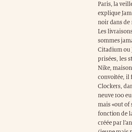
Paris, la veil
explique Jame
noir dans de 
Les livraison
sommes jamais
Citadium ou 
prisées, les 
Nike, maison 
convoitée, il
Clockers, da
neuve 100 eur
mais «out of 
fonction de l
créée par l’a