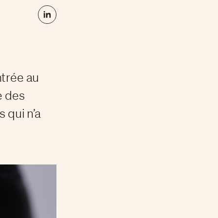
ntrée au
e des
 qui n’a