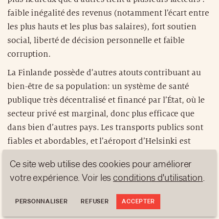
faible inégalité des revenus (notamment l’écart entre
les plus hauts et les plus bas salaires), fort soutien
social, liberté de décision personnelle et faible
corruption.
La Finlande possède d’autres atouts contribuant au
bien-être de sa population: un système de santé
publique très décentralisé et financé par l’État, où le
secteur privé est marginal, donc plus efficace que
dans bien d’autres pays. Les transports publics sont
fiables et abordables, et l’aéroport d’Helsinki est
classé meilleur d’Europe du Nord. Un proverbe
Ce site web utilise des cookies pour améliorer
finlandais semble résumer cette philosophie:
votre expérience. Voir les
conditions d'utilisation
.
Onnellisuus on se paikka puuttuvaisuuden ja
yltäkylläisyyden välillä (le bonheur se trouve entre le
PERSONNALISER
REFUSER
ACCEPTER
trop peu et le trop plein).