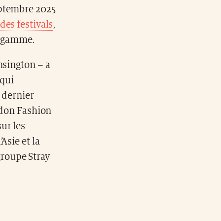
eptembre 2025
des festivals
,
de gamme.
nsington – a
 qui
e dernier
ondon Fashion
ur les
Asie et la
roupe Stray