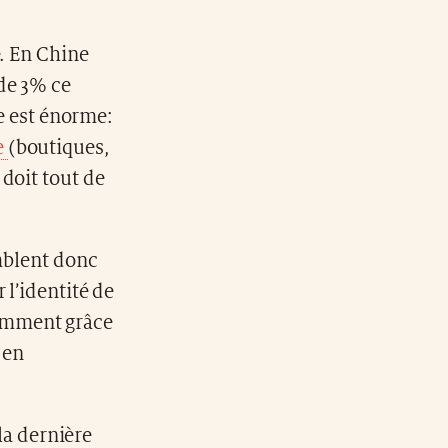
e. En Chine
de 3% ce
ie est énorme:
e
(boutiques,
doit tout de
emblent donc
 l’identité de
tamment grâce
 en
 la dernière