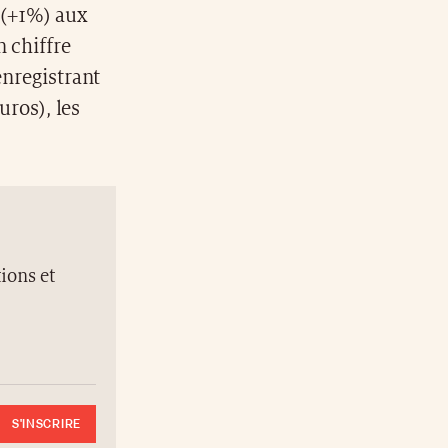
 (+1%) aux
n chiffre
enregistrant
uros), les
ions et
S'INSCRIRE