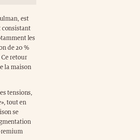
hulman, est
 consistant
notamment les
on de 20 %
. Ce retour
de la maison
les tensions,
», tout en
ison se
ugmentation
s premium