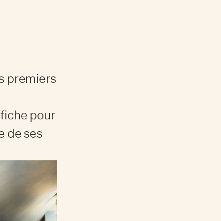
es premiers
ffiche pour
e de ses