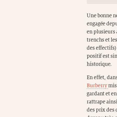
Une bonne nou
engagée depu
en plusieurs 
trenchs et le
des effectifs
positif est s
historique.
En effet, dan
Burberry
mis
gardant et e
rattrape ain
des prix des