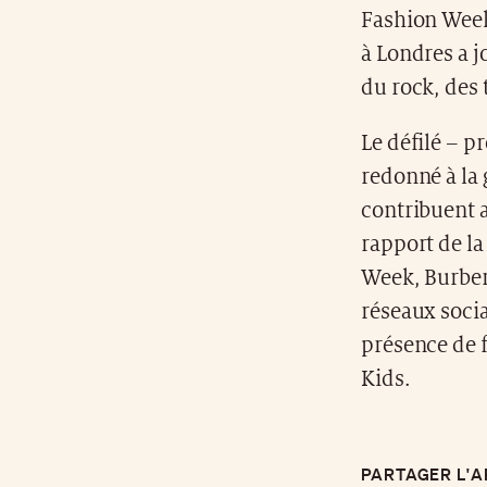
Fashion Week
à Londres a 
du rock, des 
Le défilé – p
redonné à la g
contribuent a
rapport de la
Week, Burberr
réseaux socia
présence de 
Kids.
PARTAGER L'A