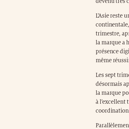
devenu très 
L’Asie reste 
continentale
trimestre, ap
la marque a 
présence digi
même réussir 
Les sept trim
désormais app
la marque po
à l’excellent 
coordination
Parallèlement