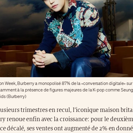
on Week, Burberry a monopolisé 87% de la «conversation digitale» sur
tamment à la présence de figures majeures de la K-pop comme Seung
ids (Burberry)
lusieurs trimestres en recul, l’iconique maison bri
ry renoue enfin avec la croissance: pour le deuxièm
ice décalé, ses ventes ont augmenté de 2% en donn