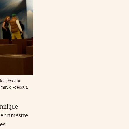
 les réseaux
min, ci-dessus,
tannique
e trimestre
ées