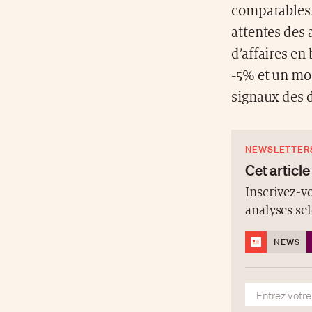
comparables. 
attentes des 
d’affaires en
-5% et un mont
signaux des 
NEWSLETTER
Cet article
Inscrivez-vo
analyses se
NEWS