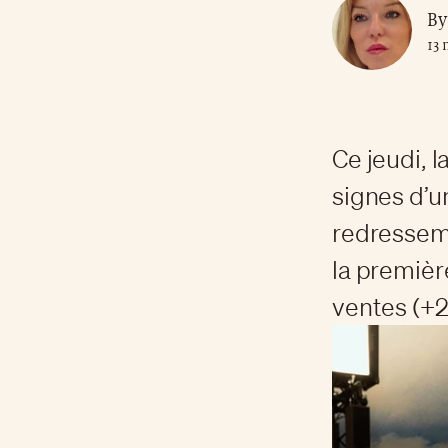
By
13 
Ce jeudi, 
signes d’u
redresseme
la premièr
ventes (+