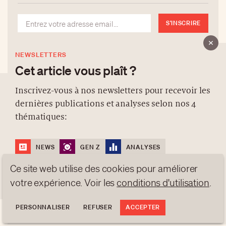
S'INSCRIRE
NEWSLETTERS
Cet article vous plaît ?
Inscrivez-vous à nos newsletters pour recevoir les
dernières publications et analyses selon nos 4
À PROPOS
thématiques:
NEWSLETTERS
PROTECTION DES DONNÉES
NEWS
GEN Z
ANALYSES
contact@luxurytribune.com
TRENDS TO WATCH
Ce site web utilise des cookies pour améliorer
Antistatique
Conçu par
votre expérience. Voir les
conditions d'utilisation
.
PERSONNALISER
REFUSER
ACCEPTER
S'INSCRIRE