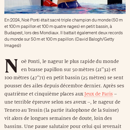
En 2024, Noè Ponti était sacré triple champion du monde (50 m
et 100 m papillon et 100 m quatre nages) en petit bassin, à
Budapest, lors des Mondiaux. Il battait également deux records
du monde sur 50 m et 100 m papillon. (David Balogh/Getty
Images))
N
oè Ponti, le nageur le plus rapide du monde
en brasse papillon sur 50 mètres (21’’32) et
100 mètres (47’’71) en petit bassin (25 mètres) se sent
pousser des ailes depuis décembre dernier. Après ses
quatrième et cinquième places aux
Jeux de Paris
–
une terrible épreuve selon ses aveux –, le nageur de
Tenero au Tessin (la partie italophone de la Suisse)
vit alors de longues semaines de doute, loin des
bassins. Une pause salutaire pour celui qui revenait