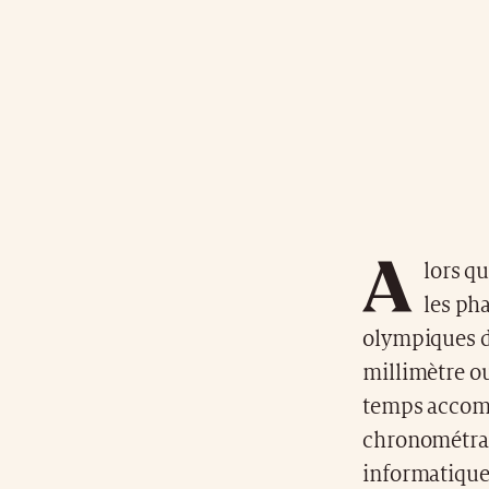
A
lors q
les ph
olympiques dé
millimètre o
temps accomp
chronométrag
informatique