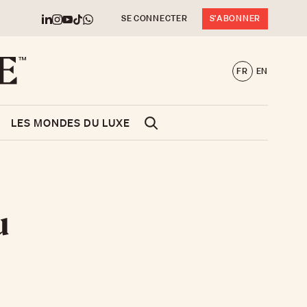
SE CONNECTER
S'ABONNER
FR
EN
LES MONDES DU LUXE
u