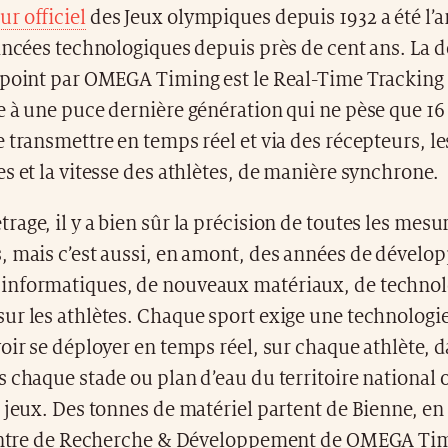
r officiel
des Jeux olympiques depuis 1932 a été l’a
ancées technologiques depuis près de cent ans. La d
 point par OMEGA Timing est le Real-Time Tracking
e à une puce dernière génération qui ne pèse que 1
 transmettre en temps réel et via des récepteurs, l
s et la vitesse des athlètes, de manière synchrone.
age, il y a bien sûr la précision de toutes les mesur
, mais c’est aussi, en amont, des années de dével
nformatiques, de nouveaux matériaux, de technol
ur les athlètes. Chaque sport exige une technologi
oir se déployer en temps réel, sur chaque athlète, 
 chaque stade ou plan d’eau du territoire national 
 jeux. Des tonnes de matériel partent de Bienne, en S
centre de Recherche & Développement de OMEGA Tim