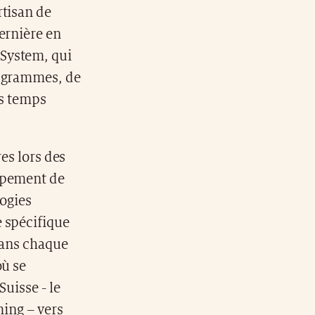
rtisan de
ernière en
 System, qui
6 grammes, de
es temps
es lors des
oppement de
ogies
e spécifique
dans chaque
où se
uisse - le
ing – vers