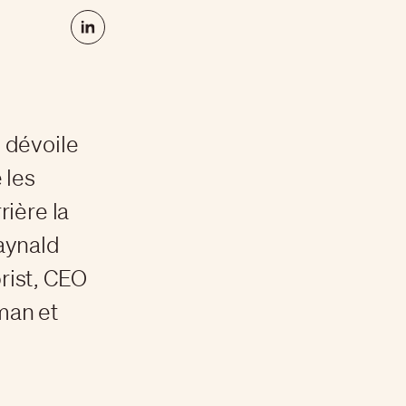
 dévoile
 les
ière la
aynald
rist, CEO
man et