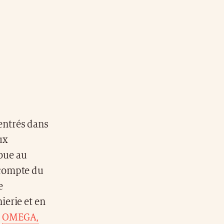
entrés dans
ux
joue au
écompte du
e
ierie et en
,
OMEGA,