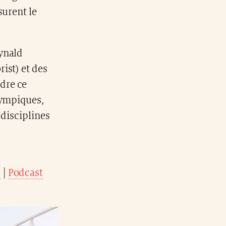
surent le
ynald
ist) et des
dre ce
lympiques,
 disciplines
c
|
Podcast