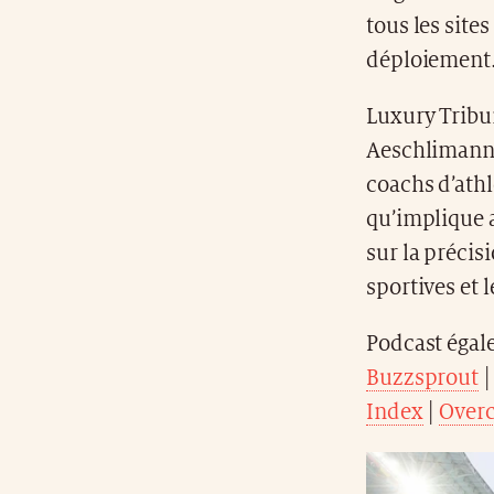
tous les site
déploiement
Luxury Tribu
Aeschlimann) 
coachs d’ath
qu’implique 
sur la précis
sportives et 
Podcast égal
Buzzsprout
Index
|
Overc