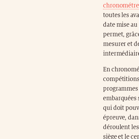
chronométreu
toutes les av
date mise au
permet, grâc
mesurer et de
intermédiaire
En chronométr
compétitions
programmes i
embarquées s
qui doit pouv
épreuve, dans
déroulent les
siège et le 