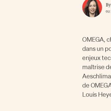
By
02 
OMEGA, chr
dans un po
enjeux tec
maîtrise d
Aeschliman
de OMEGA 
Louis Hey