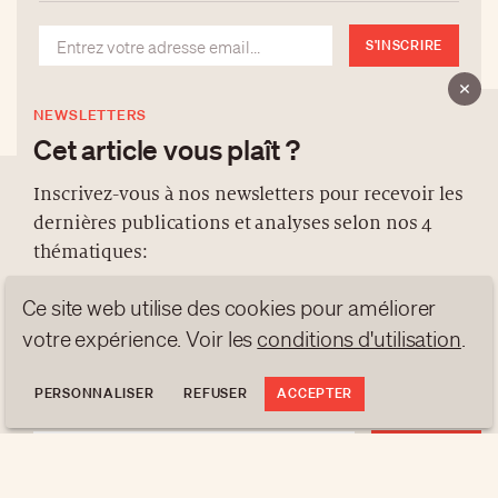
S'INSCRIRE
NEWSLETTERS
Cet article vous plaît ?
Inscrivez-vous à nos newsletters pour recevoir les
dernières publications et analyses selon nos 4
À PROPOS
thématiques:
NEWSLETTERS
Ce site web utilise des cookies pour améliorer
PROTECTION DES DONNÉES
NEWS
GEN Z
ANALYSES
contact@luxurytribune.com
votre expérience. Voir les
conditions d'utilisation
.
TRENDS TO WATCH
Antistatique
Conçu par
PERSONNALISER
REFUSER
ACCEPTER
S'INSCRIRE