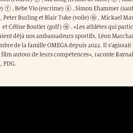
e)
,
Bebe Vio (escrime)
,
Simon Ehammer (saut 
,
Peter Burling et Blair Tuke (voile)
,
Mickael M
et
Céline Boutier (golf)
. «Les athlètes qui partic
ient déjà nos ambassadeurs sportifs, Léon Marchan
bre de la famille OMEGA depuis 2022. Il s’agissait
e film autour de leurs compétences», raconte Rayna
, PDG.