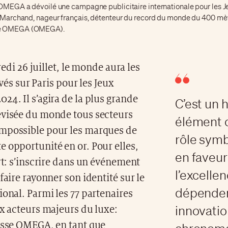
 OMEGA a dévoilé une campagne publicitaire internationale pour les 
n Marchand, nageur français, détenteur du record du monde du 400 mè
ne OMEGA (OMEGA).
edi 26 juillet, le monde aura les
vés sur Paris pour les Jeux
24. Il s’agira de la plus grande
C’est un 
évisée du monde tous secteurs
élément c
mpossible pour les marques de
rôle sym
 opportunité en or. Pour elles,
en faveur
ort: s’inscrire dans un événement
l’excelle
 faire rayonner son identité sur le
dépendent
ional. Parmi les 77 partenaires
innovation
ux acteurs majeurs du luxe:
uisse OMEGA, en tant que