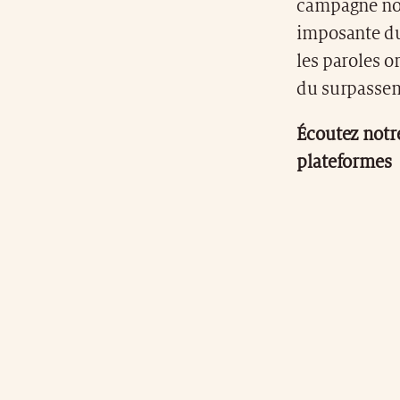
campagne nou
imposante du
les paroles o
du surpasseme
Écoutez notr
plateformes