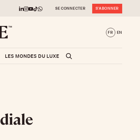
SE CONNECTER
S'ABONNER
FR
EN
LES MONDES DU LUXE
diale