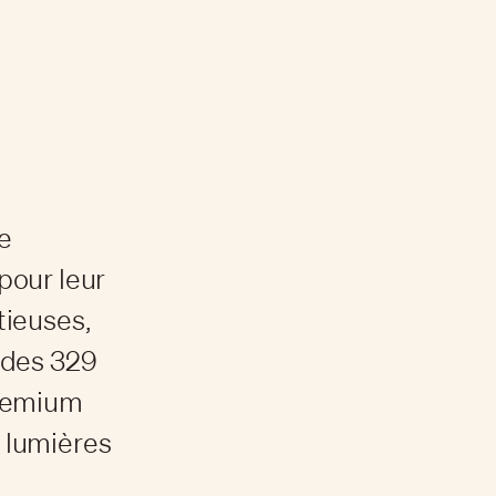
e
pour leur
tieuses,
 des 329
premium
s lumières