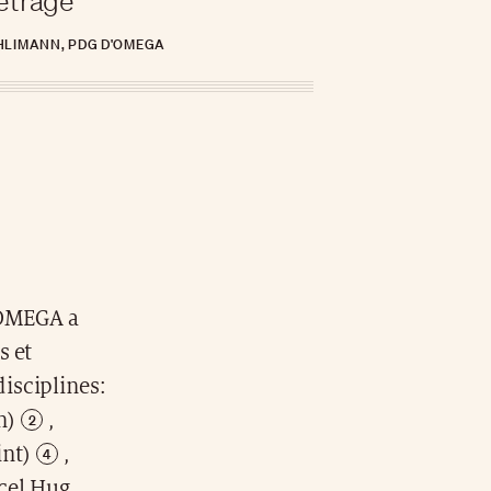
étrage
LIMANN, PDG D'OMEGA
 OMEGA a
s et
isciplines:
n)
,
int)
,
cel Hug