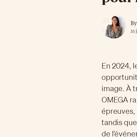
By
25 
En 2024, l
opportunit
image. À t
OMEGA rapp
épreuves,
tandis que
de l’évén