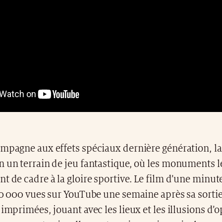
mpagne aux effets spéciaux dernière génération, la 
 un terrain de jeu fantastique, où les monuments l
t de cadre à la gloire sportive. Le film d’une minute
00 000 vues sur YouTube une semaine après sa sortie
 imprimées, jouant avec les lieux et les illusions d’o