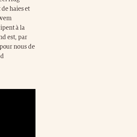
de haies et
awem
ipent à la
d est, par
 pour nous de
ld