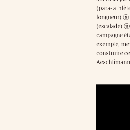
(para- athlèt
longueur)
(escalade)
campagne éta
exemple, mem
construire c
Aeschlimann