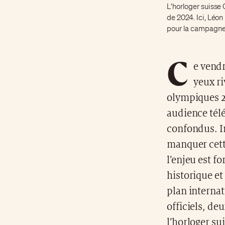
L'horloger suisse
de 2024. Ici, Léo
pour la campag
C
e vendr
yeux ri
olympiques 20
audience tél
confondus. I
manquer cette
l’enjeu est f
historique et
plan internat
officiels, de
l’horloger s