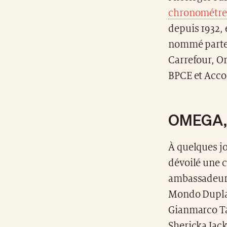
chronométreu
depuis 1932, 
nommé parte
Carrefour, Or
BPCE et Acco
OMEGA, c
À quelques j
dévoilé une c
ambassadeurs
Mondo Duplan
Gianmarco Ta
Shericka Jac