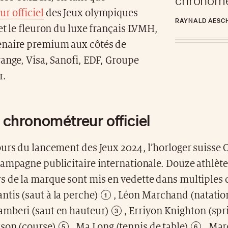
chronom
r officiel
des Jeux olympiques
RAYNALD AESCH
et le fleuron du luxe français LVMH,
naire premium aux côtés de
ange, Visa, Sanofi, EDF, Groupe
r.
hronométreur officiel
ours du lancement des Jeux 2024, l’horloger suisse
ampagne publicitaire internationale. Douze athlète
 de la marque sont mis en vedette dans multiples d
tis (saut à la perche)
,
Léon Marchand (natatio
mberi (saut en hauteur)
,
Erriyon Knighton (spr
kson (course)
,
Ma Long (tennis de table)
,
Mar