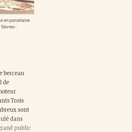
ce en porcelaine
 Sèvres -
le berceau
l de
 moteur
nts Trois
ombreux sont
culé dans
grand public