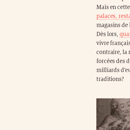
Mais en cette
palaces, rest
magasins de l
Dès lors,
quan
vivre françai
contraire, l
forcées des d
milliards d’e
traditions?