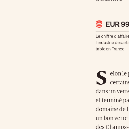
EUR 9
Le chiffre d'affai
l'industrie des art
table en France
S
elon le 
certain
dans un verre
et terminé pa
domaine de l’
un bon verre 
des Champs- É