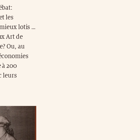
ébat:
t les
 mieux lotis …
ux Art de
ne? Ou, au
s économies
e à 200
c leurs