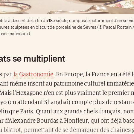
able à dessert de la fin du 18e siècle, composée notamment d'un servi
gures sculptées en biscuit de porcelaine de Sèvres (© Pascal Rostain /
usée nationaux)
ts se multiplient
 par
la Gastronomie
. En Europe, la France en a été 
yant même inscrit au patrimoine culturel immatérie
 Mais l’Hexagone n’en est plus vraiment le premier
yo (en attendant Shanghai) compte plus de restaura
elin que Paris. Quant aux grands chefs français, n
tar d’Alexandre Bourdas à Honfleur, qui ont déjà bas
u bistrot, permettant de se démarquer des chaînes 