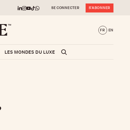
SE CONNECTER
S'ABONNER
FR
EN
LES MONDES DU LUXE
?