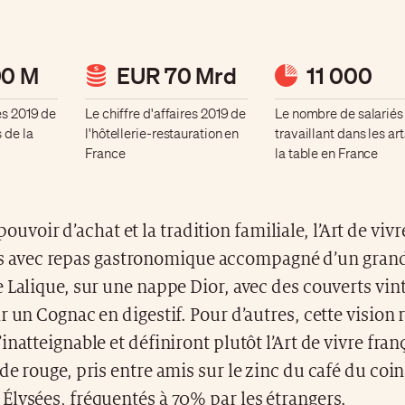
90 M
EUR 70 Mrd
11 000
res 2019 de
Le chiffre d'affaires 2019 de
Le nombre de salariés
s de la
l'hôtellerie-restauration en
travaillant dans les ar
France
la table en France
pouvoir d’achat et la tradition familiale, l’Art de viv
s avec repas gastronomique accompagné d’un grand
 Lalique, sur une nappe Dior, avec des couverts vi
r un Cognac en digestif. Pour d’autres, cette vision 
inatteignable et définiront plutôt l’Art de vivre fr
de rouge, pris entre amis sur le zinc du café du coin
lysées, fréquentés à 70% par les étrangers.