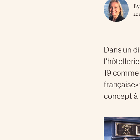
By
22 
Dans un di
l’hôteller
19 comme l
française»
concept à 