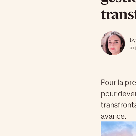
trans
By
01 
Pour la pr
pour deven
transfront
avance.