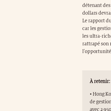
détenant des 
dollars devr
Le rapport du
car les gest
les ultra-ric
rattrapé son 
l'opportunité
À retenir:
• Hong Ko
de gestio
avec 2 950