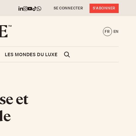
SE CONNECTER
S'ABONNER
FR
EN
LES MONDES DU LUXE
se et
de