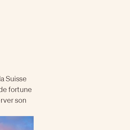
la Suisse
de fortune
erver son