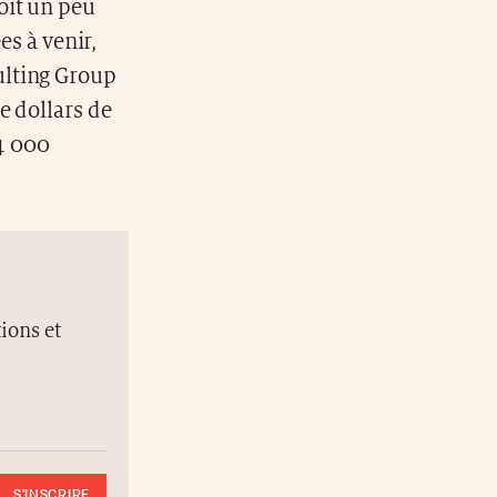
soit un peu
es à venir,
ulting Group
e dollars de
 4 000
ions et
S'INSCRIRE