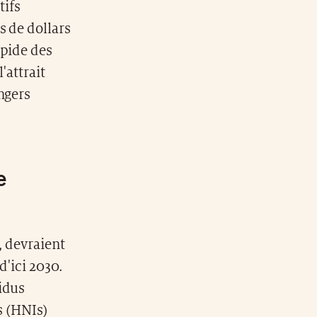
tifs
s de dollars
apide des
'attrait
ngers
e
e, devraient
d'ici 2030.
idus
s (HNIs)