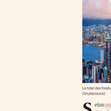
Le total des fonds
(Shutterstock)
S
elon
un