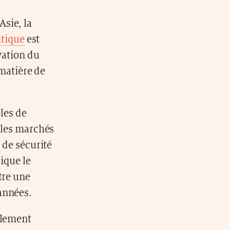
Asie, la
itique
est
vation du
 matière de
ôles de
e les marchés
 de sécurité
dique le
tre une
années.
alement