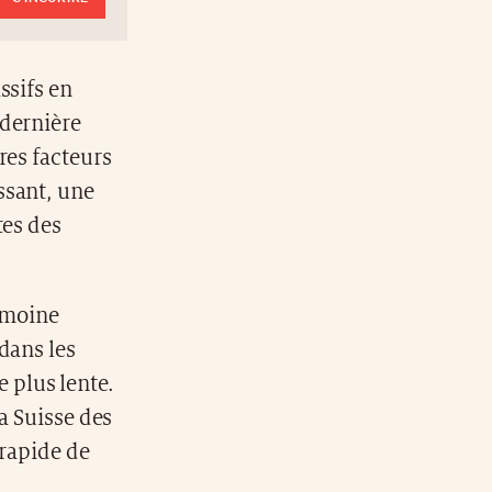
ssifs en
 dernière
res facteurs
ssant, une
tes des
rimoine
dans les
 plus lente.
a Suisse des
 rapide de