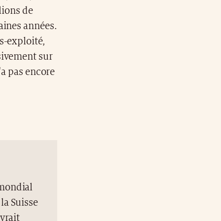
lions de
aines années.
s-exploité,
sivement sur
'a pas encore
 mondial
la Suisse
vrait