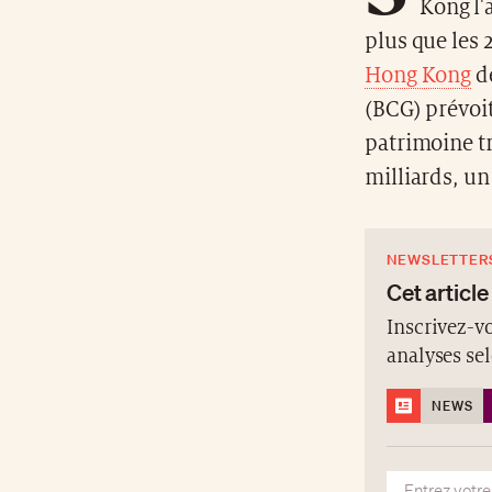
Kong l'
plus que les 
Hong Kong
de
(BCG) prévoit
patrimoine tr
milliards, un 
NEWSLETTER
Cet article
Inscrivez-vo
analyses se
NEWS