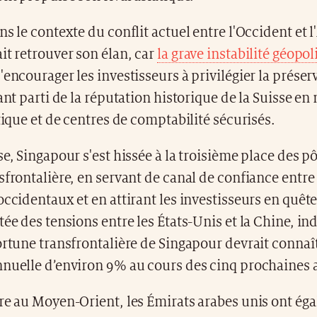
s le contexte du conflit actuel entre l'Occident et l'
it retrouver son élan, car
la grave instabilité géopol
'encourager les investisseurs à privilégier la préser
rant parti de la réputation historique de la Suisse en
itique et de centres de comptabilité sécurisés.
se, Singapour s'est hissée à la troisième place des p
sfrontalière, en servant de canal de confiance entr
occidentaux et en attirant les investisseurs en quête
tée des tensions entre les États-Unis et la Chine, in
ortune transfrontalière de Singapour devrait connaî
nnuelle d’environ 9% au cours des cinq prochaines 
rre au Moyen-Orient, les Émirats arabes unis ont ég