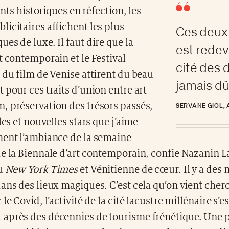
ts historiques en réfection, les
icitaires affichent les plus
Ces deux
es de luxe. Il faut dire que la
est redev
t contemporain et le Festival
cité des d
 du film de Venise attirent du beau
jamais dû
 pour ces traits d’union entre art
, préservation des trésors passés,
SERVANE GIOL,
les et nouvelles stars que j’aime
ment l’ambiance de la semaine
de la Biennale d’art contemporain, confie Nazanin L
au
New York Times
et Vénitienne de cœur. Il y a des
ans des lieux magiques. C’est cela qu’on vient cher
le Covid, l’activité de la cité lacustre millénaire s’e
après des décennies de tourisme frénétique. Une 