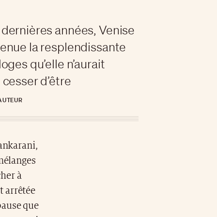
 dernières années, Venise
enue la resplendissante
oges qu’elle n’aurait
 cesser d’être
 AUTEUR
ankarani,
 mélanges
cher à
st arrêtée
pause que