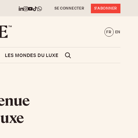
SE CONNECTER
S'ABONNER
FR
EN
LES MONDES DU LUXE
venue
luxe