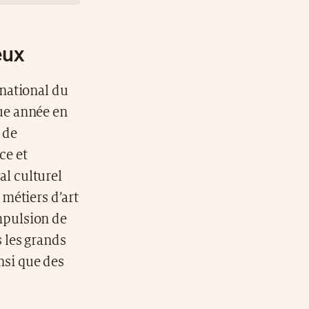
eux
rnational du
que année en
 de
ce et
al culturel
 métiers d’art
impulsion de
s les grands
nsi que des