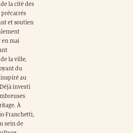
de la cité des
s précarrés
nt et soutien
galement
t en mai
ant
e la ville,
boyant du
inspiré au
Déjà investi
nombreuses
itage. À
io Franchetti,
au sein de