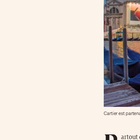
Cartier est partena
P
artout 