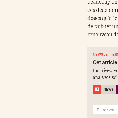
beaucoup ont
ces deux dern
doges qu’elle
de publier un
renouveau de
NEWSLETTER
Cet article
Inscrivez-vo
analyses se
NEWS