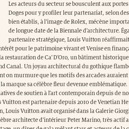
Les acteurs du secteur se bousculent aux portes 
Doges pour y profiler leur partenariat, selon de
bien établis, à l’image de Rolex, mécène importa
de longue date de la Biennale d’architecture. É
partenaire stratégique, Louis Vuitton réaffirmai
ntérêt pour le patrimoine vivant et Venise en finanç
a restauration de Ca’ D’Oro, un bâtiment historique d
and Canal. Un joyau architectural du gothique flam
nt on murmure que les motifs des arcades auraient 
 la marque sa célèbre fleur devenue emblématique. 
iatives de soutien à l’art contemporain depuis de 
 Vuitton est partenaire depuis 2010 de Venetian Her
n, Louis Vuitton avait organisé dans la Galerie Giorg
èbre architecte d’intérieur Peter Marino, très actif 