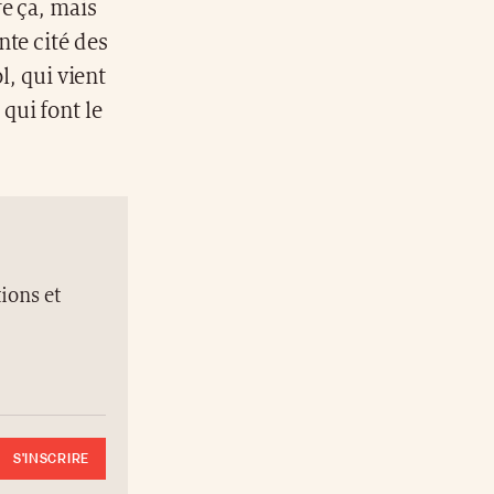
e ça, mais
nte cité des
l, qui vient
qui font le
ions et
S'INSCRIRE