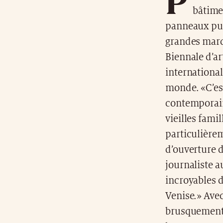
bâtimen
panneaux publ
grandes marqu
Biennale d’ar
international
monde. «C’est
contemporain
vieilles famil
particulière
d’ouverture 
journaliste 
incroyables d
Venise.» Avec 
brusquement 