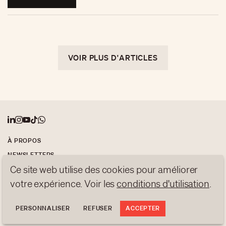
VOIR PLUS D'ARTICLES
À PROPOS
NEWSLETTERS
Ce site web utilise des cookies pour améliorer
PROTECTION DES DONNÉES
contact@luxurytribune.com
votre expérience. Voir les
conditions d'utilisation
.
Antistatique
Conçu par
PERSONNALISER
REFUSER
ACCEPTER