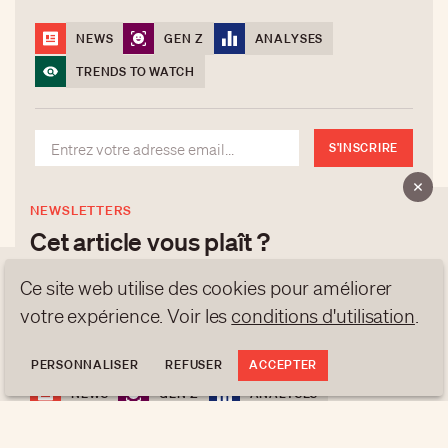
NEWS
GEN Z
ANALYSES
TRENDS TO WATCH
S'INSCRIRE
NEWSLETTERS
Cet article vous plaît ?
Inscrivez-vous à nos newsletters pour recevoir les
Ce site web utilise des cookies pour améliorer
dernières publications et analyses selon nos 4
votre expérience. Voir les
conditions d'utilisation
.
À PROPOS
thématiques:
NEWSLETTERS
PERSONNALISER
REFUSER
ACCEPTER
PROTECTION DES DONNÉES
NEWS
GEN Z
ANALYSES
contact@luxurytribune.com
TRENDS TO WATCH