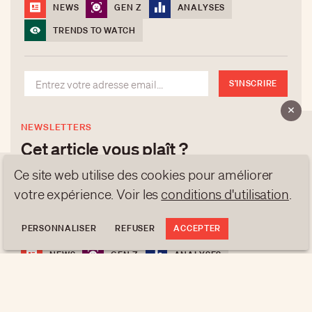
NEWS
GEN Z
ANALYSES
TRENDS TO WATCH
S'INSCRIRE
NEWSLETTERS
Cet article vous plaît ?
Ce site web utilise des cookies pour améliorer
Inscrivez-vous à nos newsletters pour recevoir les
votre expérience. Voir les
conditions d'utilisation
.
dernières publications et analyses selon nos 4
À PROPOS
thématiques:
NEWSLETTERS
PERSONNALISER
REFUSER
ACCEPTER
PROTECTION DES DONNÉES
NEWS
GEN Z
ANALYSES
contact@luxurytribune.com
TRENDS TO WATCH
Antistatique
Conçu par