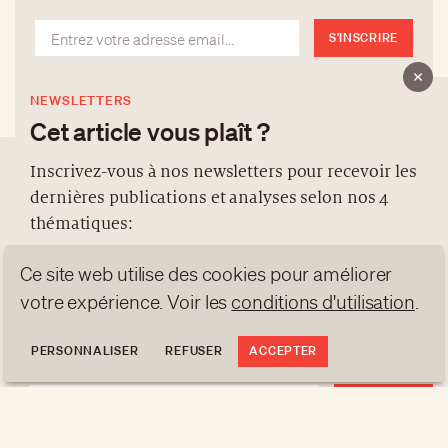
S'INSCRIRE
NEWSLETTERS
Cet article vous plaît ?
Inscrivez-vous à nos newsletters pour recevoir les
dernières publications et analyses selon nos 4
À PROPOS
thématiques:
NEWSLETTERS
Ce site web utilise des cookies pour améliorer
PROTECTION DES DONNÉES
NEWS
GEN Z
ANALYSES
votre expérience. Voir les
conditions d'utilisation
.
contact@luxurytribune.com
TRENDS TO WATCH
Antistatique
Conçu par
PERSONNALISER
REFUSER
ACCEPTER
S'INSCRIRE