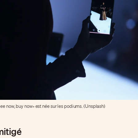
ee now, buy now» est née sur les podiums. (Unsplash)
itigé