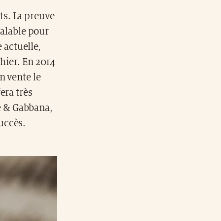
ts. La preuve
valable pour
e actuelle,
’hier. En 2014
n vente le
era très
e & Gabbana,
uccès.