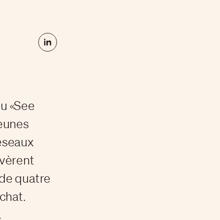
du «See
jeunes
réseaux
avèrent
de quatre
chat.