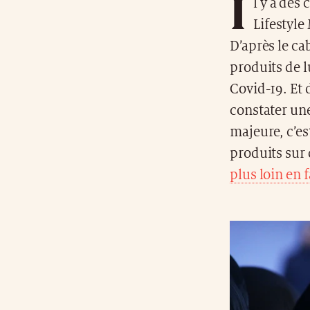
I
l y a des
Lifestyle
D’après le ca
produits de l
Covid-19. Et 
constater une
majeure, c’es
produits sur
plus loin en f