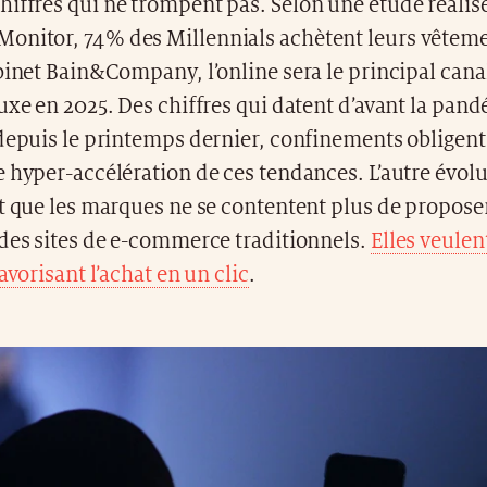
 chiffres qui ne trompent pas. Selon une étude réalis
 Monitor, 74% des Millennials achètent leurs vêteme
binet Bain&Company, l’online sera le principal cana
uxe en 2025. Des chiffres qui datent d’avant la pan
depuis le printemps dernier, confinements obligent
 hyper-accélération de ces tendances. L’autre évol
t que les marques ne se contentent plus de propose
 des sites de e-commerce traditionnels.
Elles veulent
avorisant l’achat en un clic
.