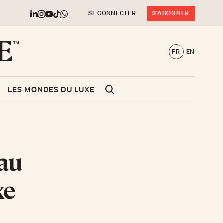
SE CONNECTER
S'ABONNER
FR
EN
LES MONDES DU LUXE
eau
xe