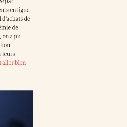
ée par
nts en ligne.
l d’achats de
démie de
, on a pu
ution
r leurs
 aller bien