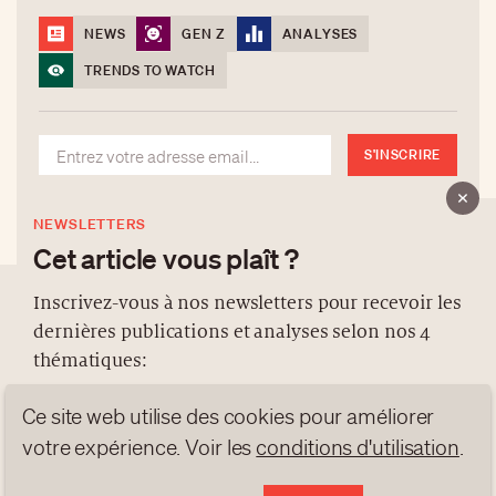
NEWS
GEN Z
ANALYSES
TRENDS TO WATCH
S'INSCRIRE
NEWSLETTERS
Cet article vous plaît ?
Inscrivez-vous à nos newsletters pour recevoir les
dernières publications et analyses selon nos 4
À PROPOS
thématiques:
NEWSLETTERS
Ce site web utilise des cookies pour améliorer
PROTECTION DES DONNÉES
NEWS
GEN Z
ANALYSES
votre expérience. Voir les
conditions d'utilisation
.
contact@luxurytribune.com
TRENDS TO WATCH
Antistatique