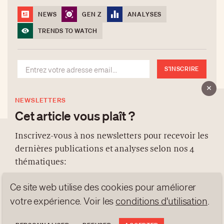
NEWS
GEN Z
ANALYSES
TRENDS TO WATCH
S'INSCRIRE
NEWSLETTERS
Cet article vous plaît ?
Inscrivez-vous à nos newsletters pour recevoir les
dernières publications et analyses selon nos 4
À PROPOS
thématiques:
NEWSLETTERS
Ce site web utilise des cookies pour améliorer
PROTECTION DES DONNÉES
NEWS
GEN Z
ANALYSES
contact@luxurytribune.com
votre expérience. Voir les
conditions d'utilisation
.
TRENDS TO WATCH
Antistatique
Conçu par