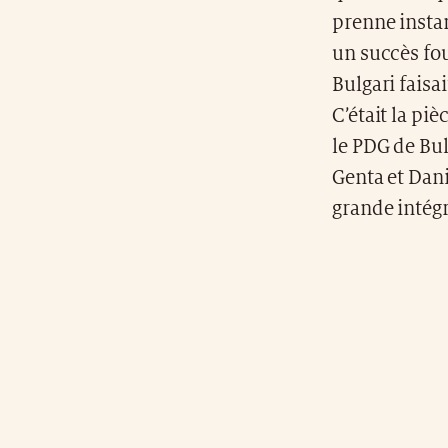
prenne insta
un succès fou
Bulgari faisa
C’était la pi
le PDG de Bul
Genta et Dani
grande intég