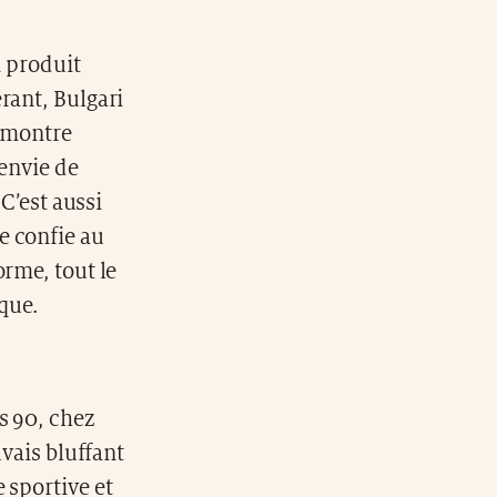
n produit
rant, Bulgari
e montre
’envie de
 C’est aussi
e confie au
orme, tout le
oque.
s 90, chez
uvais bluffant
 sportive et