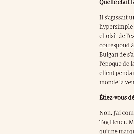
Quelle était 
Il s’agissait
hypersimple e
choisit de l’
correspond à 
Bulgari de s’
l’époque de 
client pendan
monde la veut
Étiez-vous d
Non. J’ai com
Tag Heuer. Ma
qu’une marque