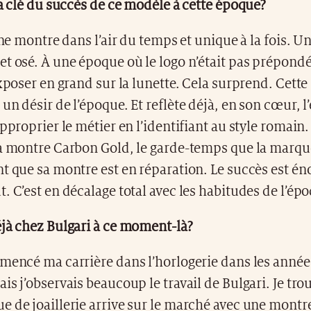
la clé du succès de ce modèle à cette époque?
 une montre dans l’air du temps et unique à la fois. U
t osé. À une époque où le logo n’était pas prépondé
exposer en grand sur la lunette. Cela surprend. Cett
un désir de l’époque. Et reflète déjà, en son cœur, l
approprier le métier en l’identifiant au style romain.
la montre Carbon Gold, le garde-temps que la marqu
t que sa montre est en réparation. Le succès est én
. C’est en décalage total avec les habitudes de l’ép
éjà chez Bulgari à ce moment-là?
mencé ma carrière dans l’horlogerie dans les année
is j’observais beaucoup le travail de Bulgari. Je tro
 de joaillerie arrive sur le marché avec une montre