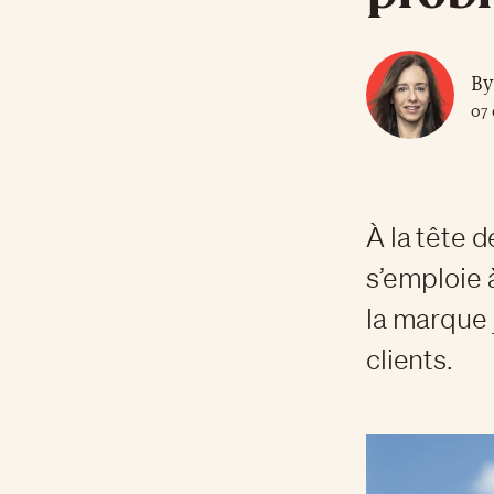
By
07 
À la tête 
s’emploie 
la marque 
clients.