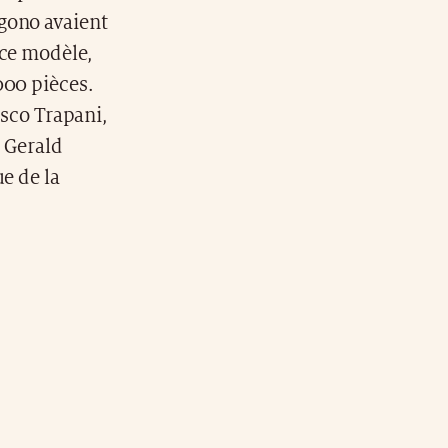
gono avaient
 ce modèle,
000 pièces.
esco Trapani,
s Gerald
e de la