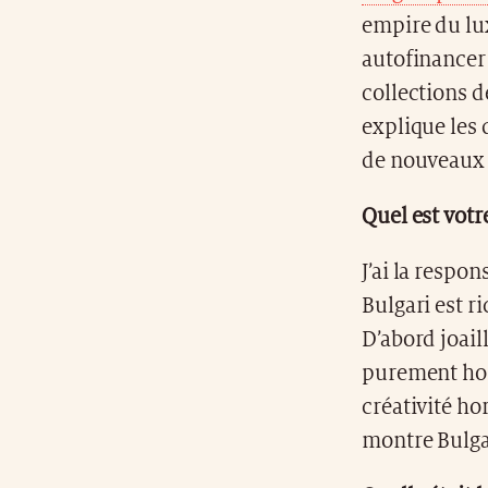
empire du lu
autofinancer 
collections d
explique les
de nouveaux 
Quel est votr
J’ai la respon
Bulgari est r
D’abord joail
purement horl
créativité ho
montre Bulgar