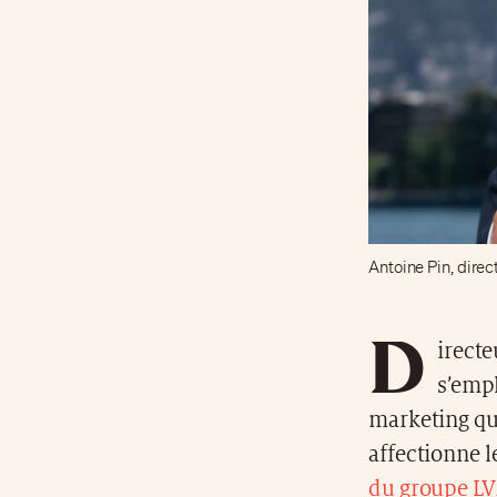
Antoine Pin, direc
D
irecte
s’empl
marketing qui
affectionne l
du groupe L