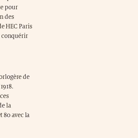
te pour
on des
de HEC Paris
 conquérir
horlogère de
 1918.
èces
de la
t 80 avec la