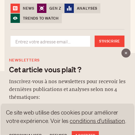
NEWS
GEN Z
ANALYSES
TRENDS TO WATCH
S'INSCRIRE
NEWSLETTERS
Cet article vous plaît ?
Inscrivez-vous à nos newsletters pour recevoir les
dernières publications et analyses selon nos 4
À PROPOS
thématiques:
NEWSLETTERS
Ce site web utilise des cookies pour améliorer
PROTECTION DES DONNÉES
NEWS
GEN Z
ANALYSES
votre expérience. Voir les
conditions d'utilisation
.
contact@luxurytribune.com
TRENDS TO WATCH
Antistatique
Conçu par