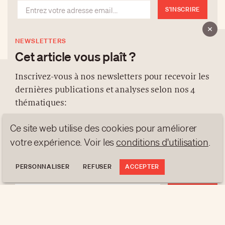
S'INSCRIRE
NEWSLETTERS
Cet article vous plaît ?
Inscrivez-vous à nos newsletters pour recevoir les
dernières publications et analyses selon nos 4
À PROPOS
thématiques:
NEWSLETTERS
Ce site web utilise des cookies pour améliorer
PROTECTION DES DONNÉES
NEWS
GEN Z
ANALYSES
votre expérience. Voir les
conditions d'utilisation
.
contact@luxurytribune.com
TRENDS TO WATCH
Antistatique
Conçu par
PERSONNALISER
REFUSER
ACCEPTER
S'INSCRIRE