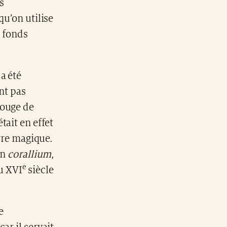
s
qu’on utilise
s fonds
a été
nt pas
rouge de
était en effet
rre magique.
in
corallium
,
e
du XVI
siècle
e