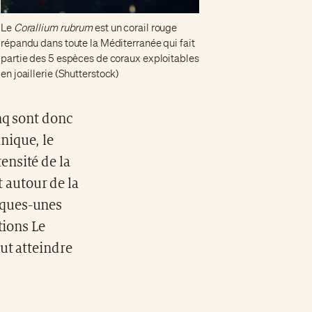
Le
Corallium rubrum
est un corail rouge
répandu dans toute la Méditerranée qui fait
partie des 5 espèces de coraux exploitables
en joaillerie (Shutterstock)
inq sont donc
anique, le
tensité de la
t autour de la
elques-unes
tions Le
ut atteindre