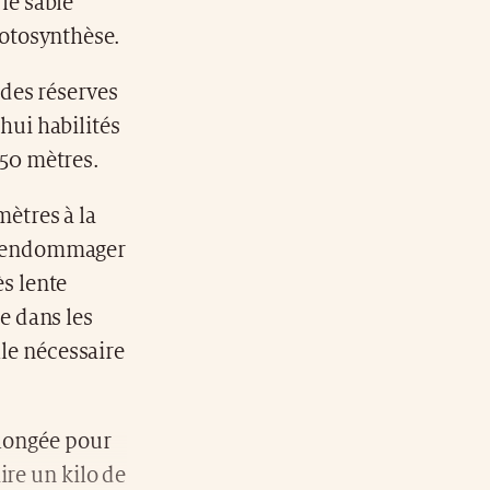
le sable
hotosynthèse.
 des réserves
hui habilités
 50 mètres.
mètres à la
as endommager
ès lente
re dans les
lle nécessaire
plongée pour
ire un kilo de