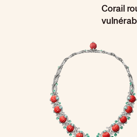
Corail r
vulnérab