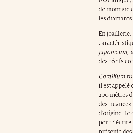
Néolithique, 
de monnaie d
les diamants
En joaillerie
caractéristiq
japonicum, e
des récifs cor
Corallium r
il est appelé
200 mètres d
des nuances p
d’origine. Le
pour décrire 
présente des 