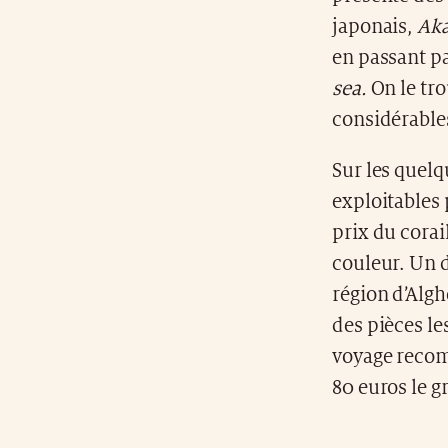
japonais,
Ak
en passant p
sea.
On le tr
considérables
Sur les quel
exploitables 
prix du corail
couleur. Un d
région d’Alghe
des pièces le
voyage recomm
80 euros le 