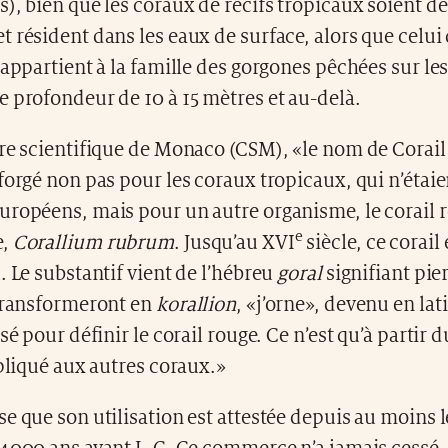
), bien que les coraux de récifs tropicaux soient de
 résident dans les eaux de surface, alors que celui 
 appartient à la famille des gorgones pêchées sur le
 profondeur de 10 à 15 mètres et au-delà.
re scientifique de Monaco (CSM), «le nom de Corail 
forgé non pas pour les coraux tropicaux, qui n’étaie
uropéens, mais pour un autre organisme, le corail 
e
e,
Corallium rubrum
. Jusqu’au XVI
siècle, ce corail 
. Le substantif vient de l’hébreu
goral
signifiant pie
 transformeront en
korallion
, «j’orne», devenu en lat
sé pour définir le corail rouge. Ce n’est qu’à partir 
ppliqué aux autres coraux.»
e que son utilisation est attestée depuis au moins l