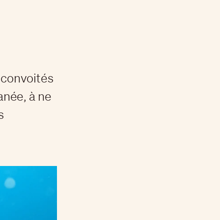
s convoités
anée, à ne
s