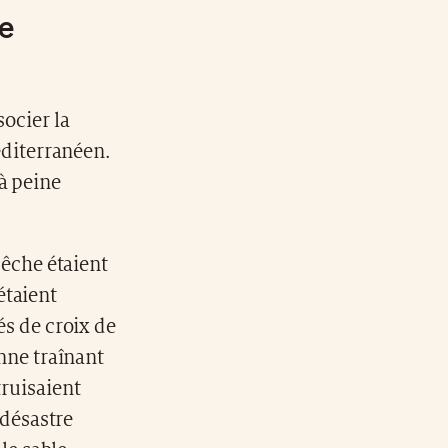
e
ocier la
éditerranéen.
 à peine
pêche étaient
 étaient
és de croix de
nne traînant
ruisaient
 désastre