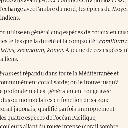
4000 ans avant J.-C. Ce commerce n’a jamais cessé, c
’échange avec l’ambre du nord, les épices du Moye
 indiens.
, on utilise en général cinq espèces de coraux en rais
ues telles que la dureté et la compacité :
corallium 
latius, secundum, konjoi.
Aucune de ces espèces n’
alliens.
ubrum
est répandu dans toute la Méditerranée et
 communément corail sarde; on le trouve jusqu’à
e profondeur et est généralement rouge avec
lus ou moins claires en fonction de sa zone
 corail japonais, qualifié parfois improprement
les quatre espèces de l’océan Pacifique,
couleurs allant du rouge intense (corail sombre