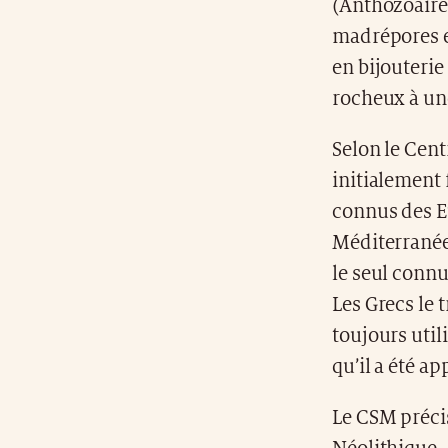
(Anthozoaires
madrépores et
en bijouterie
rocheux à une
Selon le Cent
initialement 
connus des E
Méditerrané
le seul connu
Les Grecs le
toujours utili
qu’il a été a
Le CSM précis