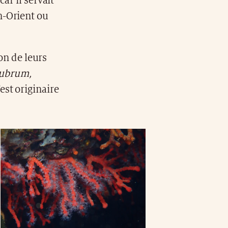
ar il servait
n-Orient ou
on de leurs
rubrum,
est originaire