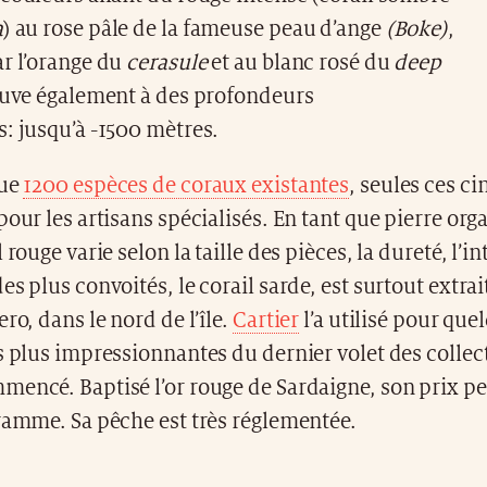
a
) au rose pâle de la fameuse peau d’ange
(Boke)
,
ar l’orange du
cerasule
et au blanc rosé du
deep
ouve également à des profondeurs
: jusqu’à -1500 mètres.
que
1200 espèces de coraux existantes
, seules ces c
pour les artisans spécialisés. En tant que pierre org
 rouge varie selon la taille des pièces, la dureté, l’in
es plus convoités, le corail sarde, est surtout extrai
ro, dans le nord de l’île.
Cartier
l’a utilisé pour qu
s plus impressionnantes du dernier volet des collec
encé. Baptisé l’or rouge de Sardaigne, son prix pe
gramme. Sa pêche est très réglementée.