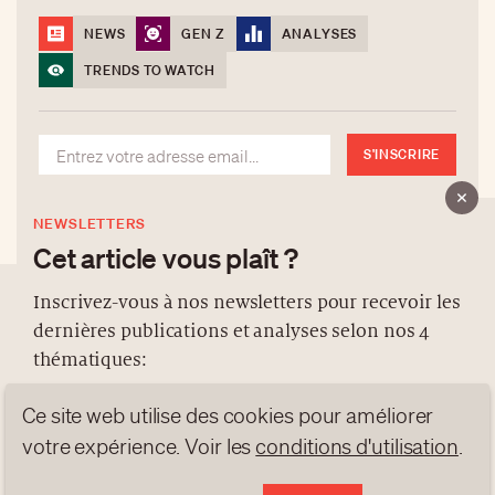
NEWS
GEN Z
ANALYSES
TRENDS TO WATCH
S'INSCRIRE
NEWSLETTERS
Cet article vous plaît ?
Inscrivez-vous à nos newsletters pour recevoir les
dernières publications et analyses selon nos 4
À PROPOS
thématiques:
NEWSLETTERS
Ce site web utilise des cookies pour améliorer
PROTECTION DES DONNÉES
NEWS
GEN Z
ANALYSES
votre expérience. Voir les
conditions d'utilisation
.
contact@luxurytribune.com
TRENDS TO WATCH
Antistatique