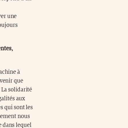
ver une
oujours
entes,
achine à
uvenir que
La solidarité
galités aux
s qui sont les
inement nous
 dans lequel