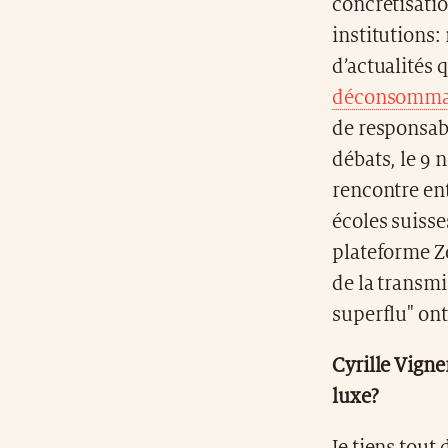
concrétisati
institutions: 
d’actualités 
déconsommati
de responsab
débats, le 9 
rencontre ent
écoles
suiss
plateforme Z
de la transmi
superflu" ont
Cyrille Vigne
luxe?