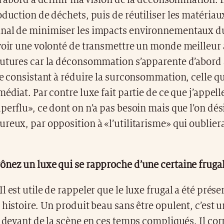
 d’abord à définir ma vision de la déconsommation. Il
oduction de déchets, puis de réutiliser les matériau
nal de minimiser les impacts environnementaux du
 voir une volonté de transmettre un monde meilleur
futures car la déconsommation s’apparente d’abord
le consistant à réduire la surconsommation, celle qu
médiat. Par contre luxe fait partie de ce que j’appell
perflu», ce dont on n’a pas besoin mais que l’on dési
reux, par opposition à «l’utilitarisme» qui oubliera
nez un luxe qui se rapproche d’une certaine frugal
l est utile de rappeler que le luxe frugal a été prése
 histoire. Un produit beau sans être opulent, c’est u
e devant de la scène en ces temps compliqués. Il co