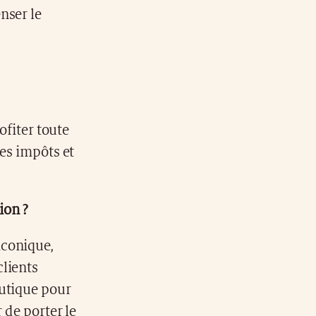
nser le
ofiter toute
des impôts et
ion ?
iconique,
clients
outique pour
 de porter le