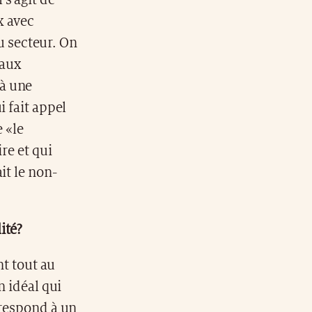
 s’agit de
x avec
 secteur. On
 aux
 à une
i fait appel
e «le
re et qui
it le non-
ité?
nt tout au
n idéal qui
rrespond à un