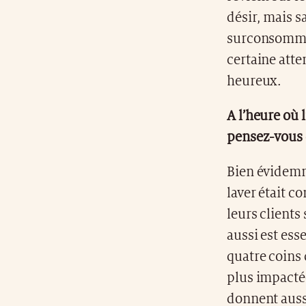
désir, mais sa
surconsommat
certaine atte
heureux.
A l’heure où 
pensez-vous 
Bien évidemm
laver était 
leurs clients
aussi est ess
quatre coins 
plus impactée
donnent auss