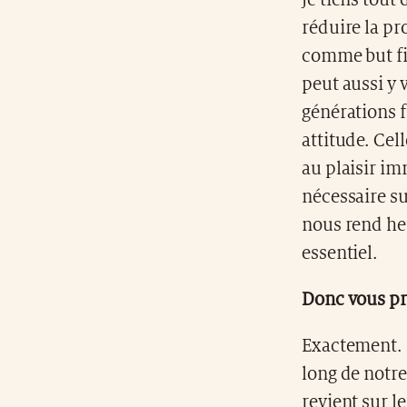
Je tiens tout
réduire la pr
comme but fi
peut aussi y
générations 
attitude. Cel
au plaisir im
nécessaire su
nous rend heu
essentiel.
Donc vous prô
Exactement. I
long de notre
revient sur l