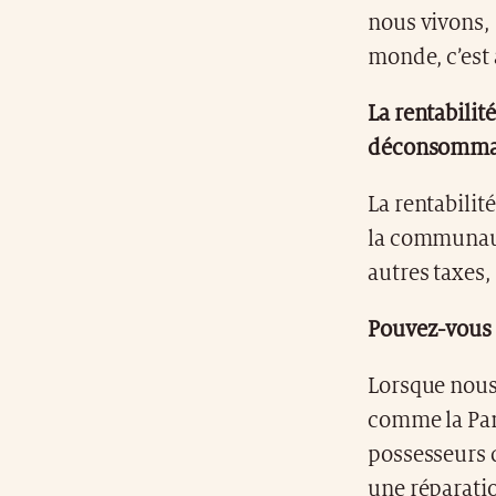
nous vivons, 
monde, c’est
La rentabilité
déconsommat
La rentabilit
la communauté
autres taxes,
Pouvez-vous
Lorsque nous
comme la Pan
possesseurs 
une réparatio