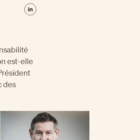
nsabilité
 est-elle
 Président
c des