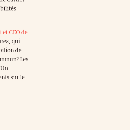
bilités
t et CEO de
res, qui
bition de
commun? Les
. Un
nts sur le