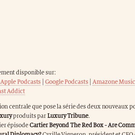
ement disponible sur:
|
Apple Podcasts
|
Google Podcasts
|
Amazone Musi
st Addict
tion centrale que pose la série des deux nouveaux p
uxury
produits par
Luxury Tribune
.
ier épisode
Cartier Beyond The Red Box - Are Com
ural Diplomacy?
Cyrille Vigneron, président et CEO 