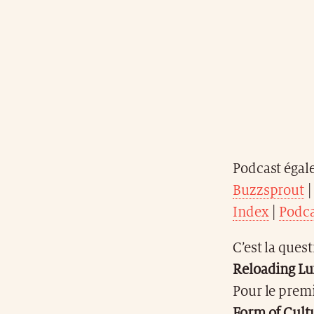
Podcast égal
Buzzsprout
Index
|
Podca
C’est la ques
Reloading L
Pour le prem
Form of Cult