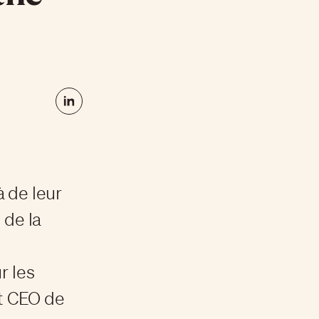
 de leur
 de la
r les
et CEO de