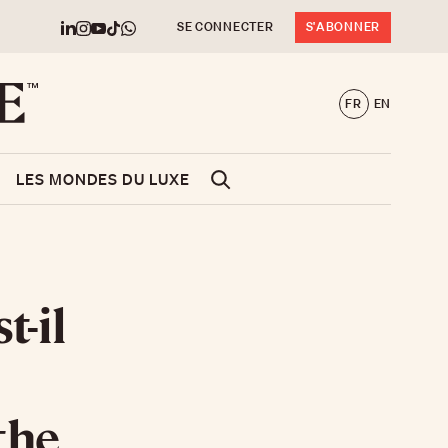
SE CONNECTER
S'ABONNER
FR
EN
LES MONDES DU LUXE
-il
the