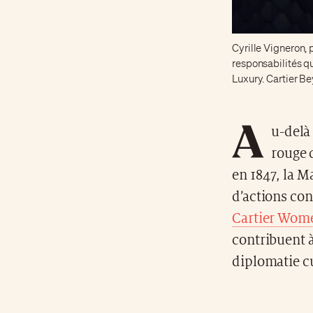
Cyrille Vigneron, 
responsabilités q
Luxury. Cartier 
A
u-delà 
rouge 
en 1847, la M
d’actions con
Cartier Women
contribuent à
diplomatie cu