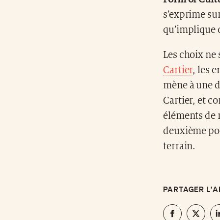
s’exprime sur
qu’implique c
Les choix ne
Cartier
, les 
mène à une dé
Cartier, et 
éléments de 
deuxième podc
terrain.
PARTAGER L'A