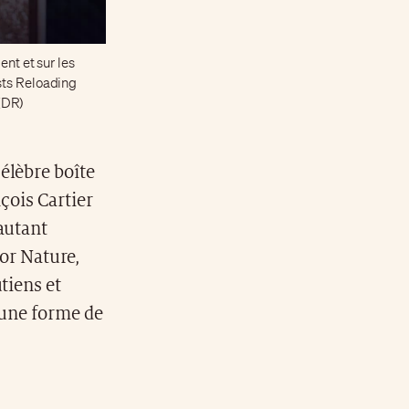
ent et sur les
sts Reloading
(DR)
célèbre boîte
çois Cartier
autant
for Nature,
tiens et
'une forme de