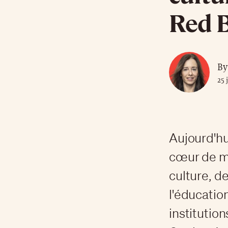
Red B
By
25 
Aujourd'hu
cœur de mé
culture, d
l'éducatio
institutio