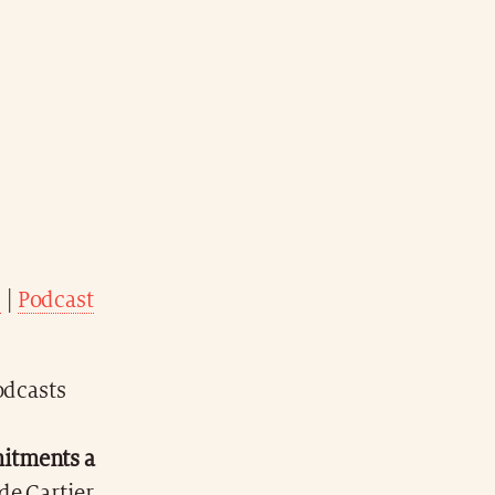
c
|
Podcast
odcasts
mitments a
de Cartier