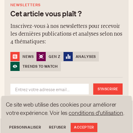
les dernières publications et analyses selon nos
4 thématiques:
NEWS
GEN Z
ANALYSES
TRENDS TO WATCH
S'INSCRIRE
NEWSLETTERS
Cet article vous plaît ?
Inscrivez-vous à nos newsletters pour recevoir les
Ce site web utilise des cookies pour améliorer
dernières publications et analyses selon nos 4
À PROPOS
votre expérience. Voir les
conditions d'utilisation
.
thématiques:
NEWSLETTERS
PROTECTION DES DONNÉES
PERSONNALISER
REFUSER
ACCEPTER
NEWS
GEN Z
ANALYSES