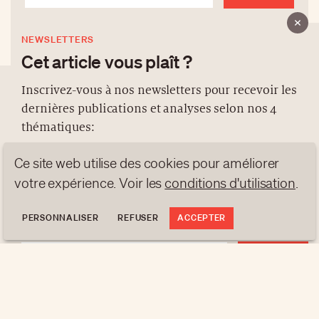
NEWSLETTERS
Cet article vous plaît ?
Inscrivez-vous à nos newsletters pour recevoir les
dernières publications et analyses selon nos 4
À PROPOS
thématiques:
NEWSLETTERS
Ce site web utilise des cookies pour améliorer
PROTECTION DES DONNÉES
NEWS
GEN Z
ANALYSES
votre expérience. Voir les
conditions d'utilisation
.
contact@luxurytribune.com
TRENDS TO WATCH
Antistatique
Conçu par
PERSONNALISER
REFUSER
ACCEPTER
S'INSCRIRE