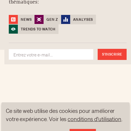
thématiques:
NEWSLETTERS
PROTECTION DES DONNÉES
NEWS
GEN Z
ANALYSES
contact@luxurytribune.com
TRENDS TO WATCH
Antistatique
Conçu par
S'INSCRIRE
Ce site web utilise des cookies pour améliorer
votre expérience. Voir les
conditions d'utilisation
.