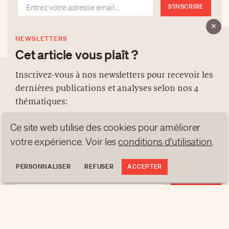
S'INSCRIRE
NEWSLETTERS
Cet article vous plaît ?
Inscrivez-vous à nos newsletters pour recevoir les
dernières publications et analyses selon nos 4
À PROPOS
thématiques:
NEWSLETTERS
Ce site web utilise des cookies pour améliorer
PROTECTION DES DONNÉES
NEWS
GEN Z
ANALYSES
contact@luxurytribune.com
votre expérience. Voir les
conditions d'utilisation
.
TRENDS TO WATCH
Antistatique
Conçu par
PERSONNALISER
REFUSER
ACCEPTER
S'INSCRIRE