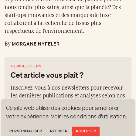
nous rendre plus sains, ainsi que la planète? Des
start-ups innovantes et des marques de luxe
collaborent à la recherche de tissus plus
respectueux de l’environnement.
MORGANE NYFELER
By
NEWSLETTERS
Cet article vous plaît ?
Inscrivez-vous à nos newsletters pour recevoir
les dernières publications et analyses selon nos
4 thématiques:
Ce site web utilise des cookies pour améliorer
votre expérience. Voir les
conditions d'utilisation
.
NEWS
GEN Z
ANALYSES
TRENDS TO WATCH
PERSONNALISER
REFUSER
ACCEPTER