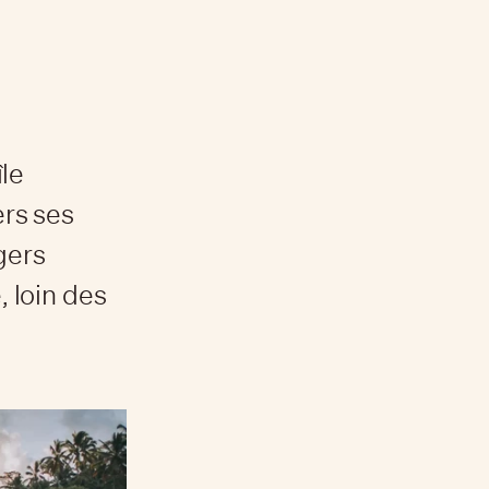
le
ers ses
gers
, loin des