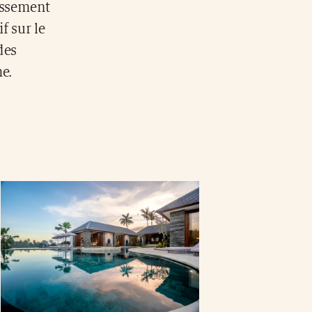
tissement
f sur le
des
me.