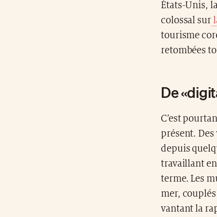
États-Unis, 
colossal sur
l
tourisme coré
retombées tou
De «digi
C’est pourtan
présent. Des
depuis quel
travaillant e
terme. Les mu
mer, couplés 
vantant la ra