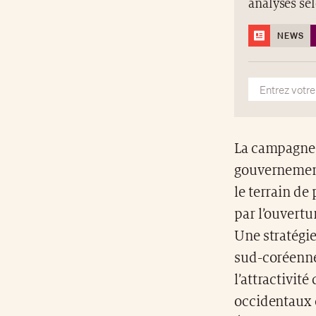
analyses se
NEWS
La campagne
gouvernement 
le terrain de
par l’ouvertu
Une stratégi
sud-coréenne 
l’attractivit
occidentaux c