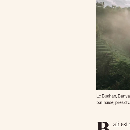
Le Buahan, Banyan
balinaise, près d
B
ali est