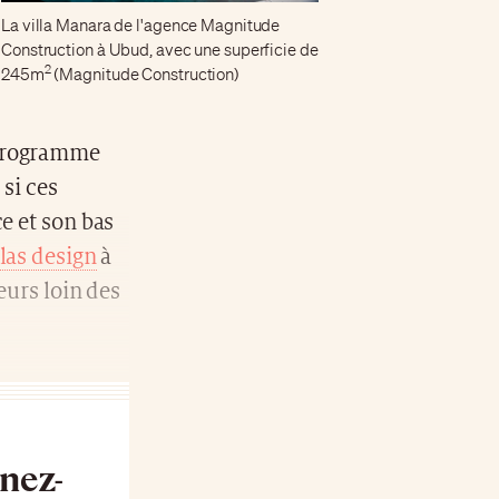
La villa Manara de l'agence Magnitude
Construction à Ubud, avec une superficie de
2
245m
(Magnitude Construction)
 programme
 si ces
e et son bas
llas design
à
eurs loin des
nnez-