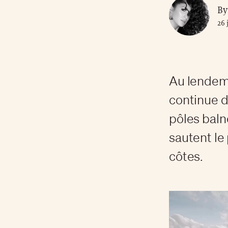
By
26 
Au lendema
continue d’
pôles baln
sautent le 
côtes.