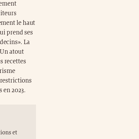
lement
siteurs
ement le haut
qui prend ses
decins». La
 Un atout
s recettes
urisme
restrictions
rs en 2023.
ions et