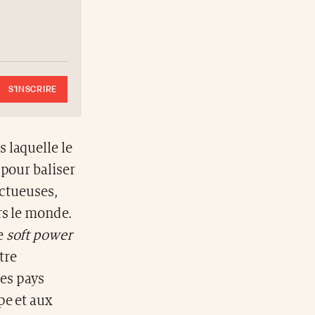
S'INSCRIRE
 laquelle le
 pour baliser
uctueuses,
rs le monde.
e
soft power
tre
des pays
pe et aux