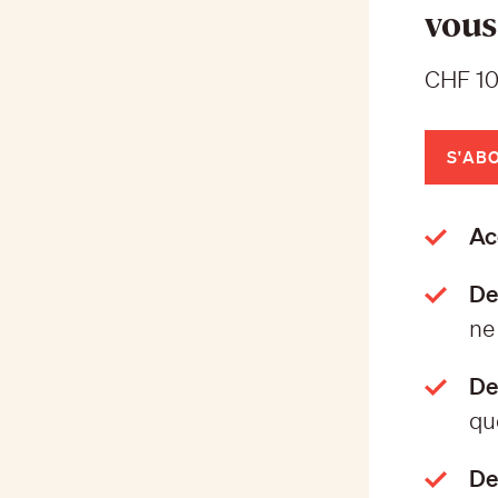
vous
CHF 10
S'AB
Acc
De
ne 
De
qu
De