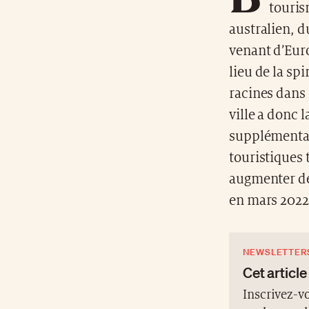
touris
australien, du
venant d’Euro
lieu de la sp
racines dans 
ville a donc 
supplémentai
touristiques 
augmenter de 
en mars 2022,
NEWSLETTER
Cet article
Inscrivez-vo