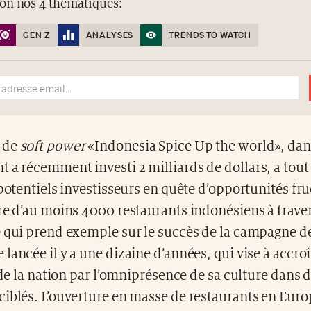
lon nos 4 thématiques:
GEN Z
ANALYSES
TRENDS TO WATCH
 de
soft power
«Indonesia Spice Up the world», dans
a récemment investi 2 milliards de dollars, a tout
 potentiels investisseurs en quête d’opportunités fr
re d’au moins 4000 restaurants indonésiens à trave
e qui prend exemple sur le succès de la campagne d
lancée il y a une dizaine d’années, qui vise à accroî
é de la nation par l’omniprésence de sa culture dans 
iblés. L’ouverture en masse de restaurants en Euro