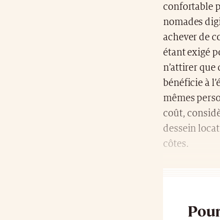
confortable p
nomades digi
achever de c
étant exigé po
n’attirer qu
bénéficie à l
mêmes personn
coût, considè
dessein locat
côtes.
Pour