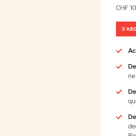
CHF 10
S'AB
Acc
De
ne 
De
qu
De
de
Re