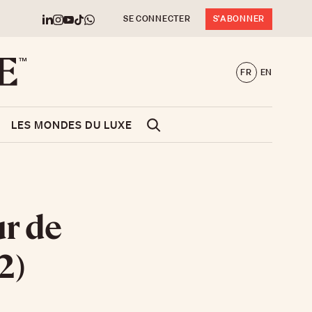
SE CONNECTER
S'ABONNER
FR
EN
LES MONDES DU LUXE
ur de
2)