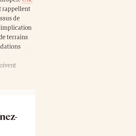
t rappellent
essus de
e implication
de terrains
ndations
oivent
nnez-