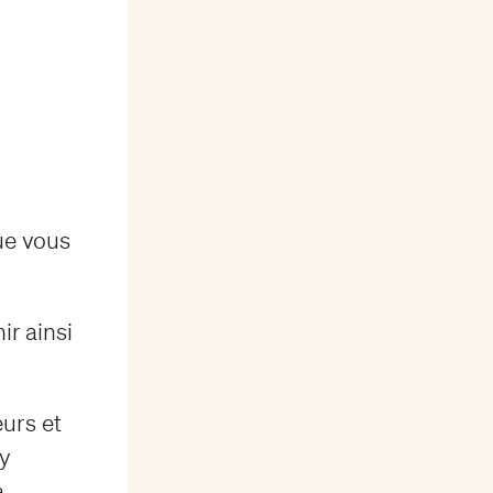
que vous
ir ainsi
urs et
ry
à