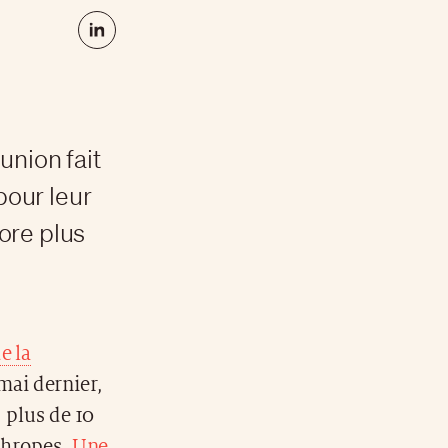
union fait
pour leur
ore plus
e la
mai dernier,
, plus de 10
nthropes.
Une