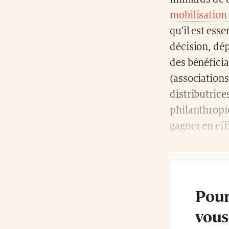
mobilisation
qu’il est ess
décision, dép
des bénéficia
(associations
distributrices
philanthropi
gagner en eff
Pour
vous