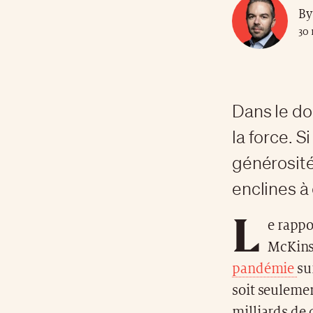
By
30 
Dans le do
la force. S
générosité
enclines à
L
e rappo
McKins
pandémie
su
soit seulemen
milliards de 