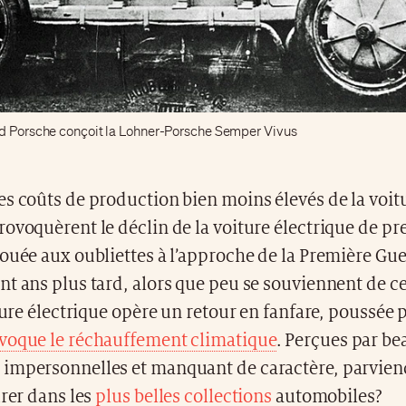
d Porsche conçoit la Lohner-Porsche Semper Vivus
s coûts de production bien moins élevés de la voit
ovoquèrent le déclin de la voiture électrique de p
ouée aux oubliettes à l’approche de la Première Gue
t ans plus tard, alors que peu se souviennent de c
iture électrique opère un retour en fanfare, poussée 
voque le réchauffement climatique
. Perçues par b
impersonnelles et manquant de caractère, parvien
urer dans les
plus belles collections
automobiles?