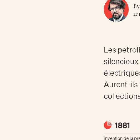
By
27 
Les petrol
silencieux
électriques
Auront-ils
collection
1881
invention de la p