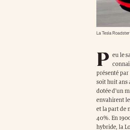
La Tesla Roadster
P
eu le 
connai
présenté par 
soit huit ans
dotée d’un m
envahirent l
et la part de
40%. En 1900
hybride, la L