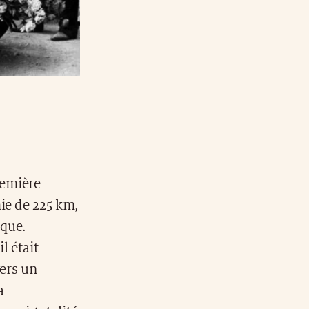
remière
ie de 225 km,
oque.
l était
vers un
a