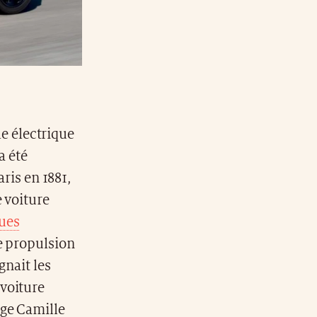
e électrique
a été
aris en 1881,
 voiture
ques
e propulsion
gnait les
voiture
lge Camille