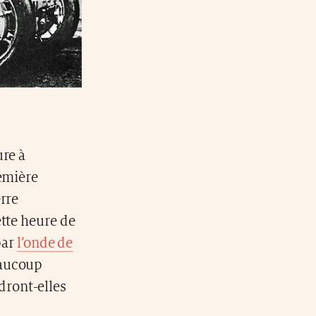
ure à
remière
rre
ette heure de
par
l’onde de
eaucoup
dront-elles