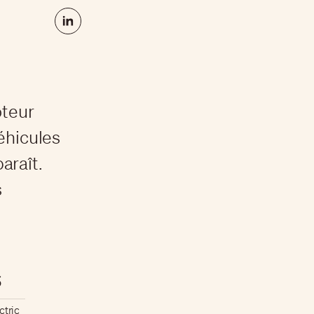
oteur
éhicules
paraît.
s
$
ctric