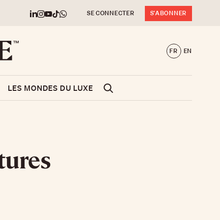
SE CONNECTER
S'ABONNER
FR
EN
LES MONDES DU LUXE
itures