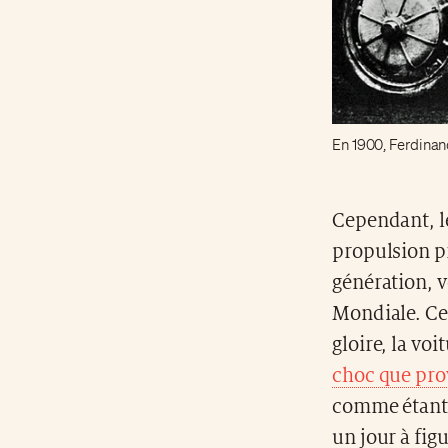
En 1900, Ferdinan
Cependant, le
propulsion pr
génération, v
Mondiale. Cen
gloire, la vo
choc que pro
comme étant 
un jour à fig