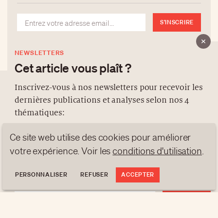
S'INSCRIRE
NEWSLETTERS
Cet article vous plaît ?
Inscrivez-vous à nos newsletters pour recevoir les
dernières publications et analyses selon nos 4
À PROPOS
thématiques:
NEWSLETTERS
Ce site web utilise des cookies pour améliorer
PROTECTION DES DONNÉES
NEWS
GEN Z
ANALYSES
contact@luxurytribune.com
votre expérience. Voir les
conditions d'utilisation
.
TRENDS TO WATCH
Antistatique
Conçu par
PERSONNALISER
REFUSER
ACCEPTER
S'INSCRIRE