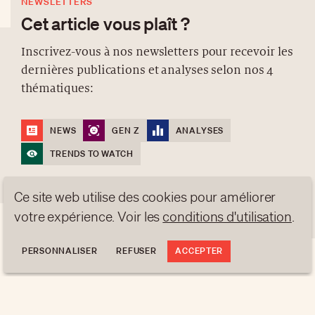
NEWSLETTERS
Cet article vous plaît ?
Inscrivez-vous à nos newsletters pour recevoir les
dernières publications et analyses selon nos 4
À PROPOS
thématiques:
NEWSLETTERS
PROTECTION DES DONNÉES
NEWS
GEN Z
ANALYSES
contact@luxurytribune.com
TRENDS TO WATCH
Antistatique
Conçu par
Ce site web utilise des cookies pour améliorer
S'INSCRIRE
votre expérience. Voir les
conditions d'utilisation
.
PERSONNALISER
REFUSER
ACCEPTER