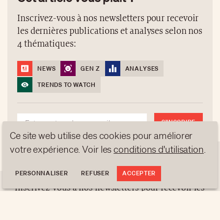
Inscrivez-vous à nos newsletters pour recevoir
les dernières publications et analyses selon nos
4 thématiques:
NEWS
GEN Z
ANALYSES
TRENDS TO WATCH
S'INSCRIRE
Ce site web utilise des cookies pour améliorer
votre expérience. Voir les
conditions d'utilisation
.
NEWSLETTERS
Cet article vous plaît ?
PERSONNALISER
REFUSER
ACCEPTER
Inscrivez-vous à nos newsletters pour recevoir les
dernières publications et analyses selon nos 4
À PROPOS
thématiques: