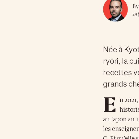
By
29 
Née à Kyot
ryōri, la 
recettes v
grands che
E
n 2021,
histori
au Japon au 1
les enseigne
C. Et qu’elle 