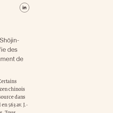
 Shōjin-
fie des
lement de
Certains
 zen chinois
 source dans
n 563 av. J.-
is. Tous