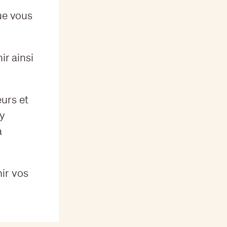
que vous
ir ainsi
urs et
ry
à
ir vos