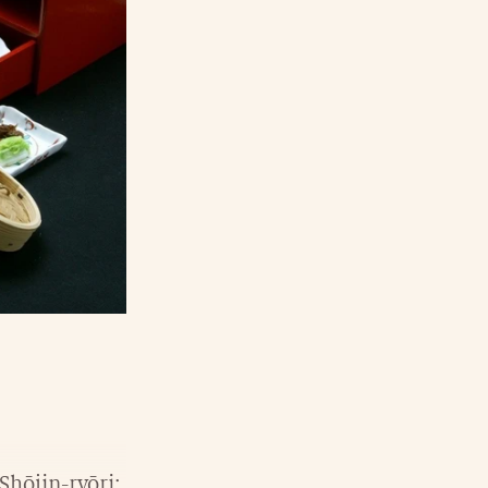
 Shōjin-ryōri: