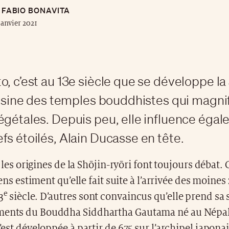
FABIO BONAVITA
janvier 2021
o, c’est au 13e siècle que se développe la
cuisine des temples bouddhistes qui magni
égétales. Depuis peu, elle influence éga
fs étoilés, Alain Ducasse en tête.
 les origines de la Shōjin-ryōri font toujours débat. 
ens estiment qu’elle fait suite à l’arrivée des moines
e
3
siècle. D’autres sont convaincus qu’elle prend sa
ments du Bouddha Siddhartha Gautama né au Népal e
s’est développée à partir de 675 sur l’archipel japona