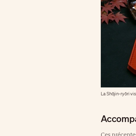
La Shōjin-ryōri vis
Accompa
Ces préceptes