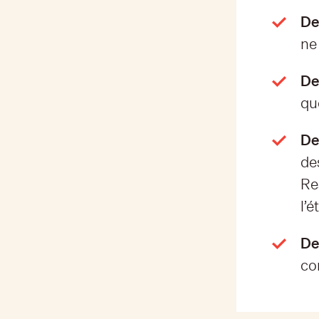
De
ne 
De
qu
De
de
Re
l’é
De
co