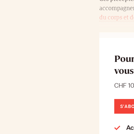
accompagner 
du corps et de
Pour
vous
CHF 10
S'AB
Acc