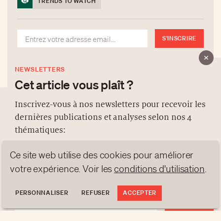
TRENDS TO WATCH
S'INSCRIRE
NEWSLETTERS
Cet article vous plaît ?
Inscrivez-vous à nos newsletters pour recevoir les
dernières publications et analyses selon nos 4
À PROPOS
thématiques:
NEWSLETTERS
Ce site web utilise des cookies pour améliorer
PROTECTION DES DONNÉES
NEWS
GEN Z
ANALYSES
contact@luxurytribune.com
votre expérience. Voir les
conditions d'utilisation
.
TRENDS TO WATCH
Antistatique
Conçu par
PERSONNALISER
REFUSER
ACCEPTER
S'INSCRIRE