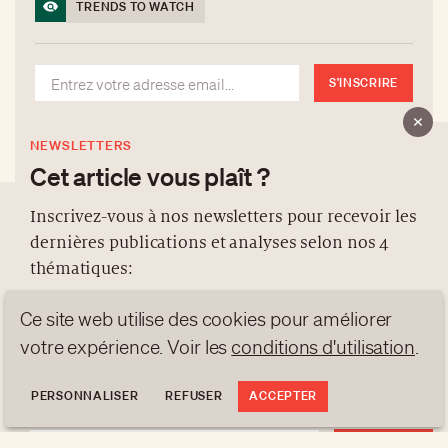
TRENDS TO WATCH
S'INSCRIRE
NEWSLETTERS
Cet article vous plaît ?
Inscrivez-vous à nos newsletters pour recevoir les
dernières publications et analyses selon nos 4
À PROPOS
thématiques:
NEWSLETTERS
Ce site web utilise des cookies pour améliorer
PROTECTION DES DONNÉES
NEWS
GEN Z
ANALYSES
contact@luxurytribune.com
votre expérience. Voir les
conditions d'utilisation
.
TRENDS TO WATCH
Antistatique
Conçu par
PERSONNALISER
REFUSER
ACCEPTER
S'INSCRIRE