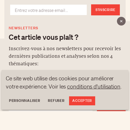
S'INSCRIRE
NEWSLETTERS
Cet article vous plaît ?
Inscrivez-vous à nos newsletters pour recevoir les
dernières publications et analyses selon nos 4
À PROPOS
thématiques:
NEWSLETTERS
Ce site web utilise des cookies pour améliorer
PROTECTION DES DONNÉES
NEWS
GEN Z
ANALYSES
votre expérience. Voir les
conditions d'utilisation
.
contact@luxurytribune.com
TRENDS TO WATCH
Antistatique
Conçu par
PERSONNALISER
REFUSER
ACCEPTER
S'INSCRIRE