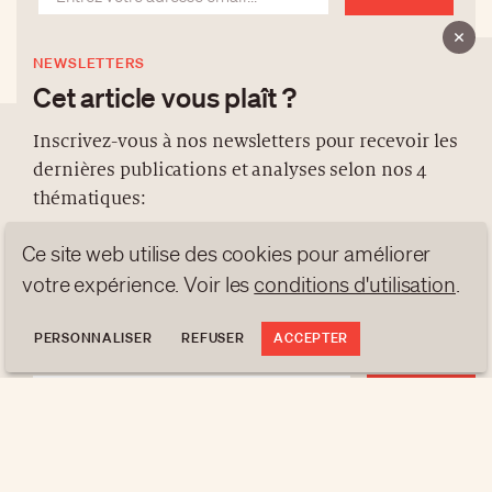
NEWSLETTERS
Cet article vous plaît ?
Inscrivez-vous à nos newsletters pour recevoir les
dernières publications et analyses selon nos 4
À PROPOS
thématiques:
NEWSLETTERS
Ce site web utilise des cookies pour améliorer
PROTECTION DES DONNÉES
NEWS
GEN Z
ANALYSES
contact@luxurytribune.com
votre expérience. Voir les
conditions d'utilisation
.
TRENDS TO WATCH
Antistatique
Conçu par
PERSONNALISER
REFUSER
ACCEPTER
S'INSCRIRE