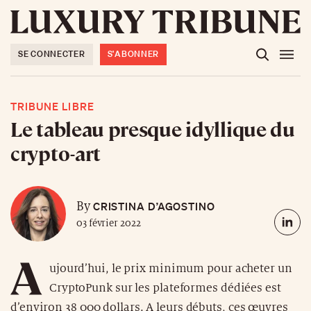
SE CONNECTER
S'ABONNER
TRIBUNE LIBRE
Le tableau presque idyllique du
crypto-art
CRISTINA D’AGOSTINO
By
03 février 2022
A
ujourd’hui, le prix minimum pour acheter un
CryptoPunk sur les plateformes dédiées est
d’environ 38 000 dollars. A leurs débuts, ces œuvres