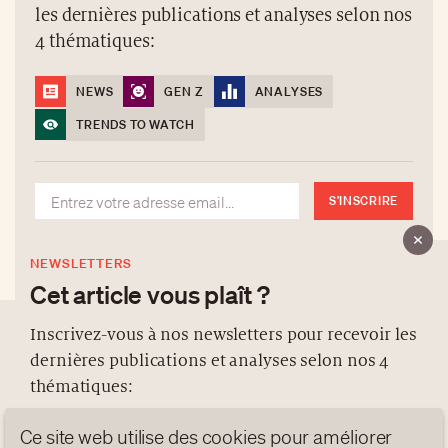
les dernières publications et analyses selon nos
4 thématiques:
NEWS
GEN Z
ANALYSES
TRENDS TO WATCH
S'INSCRIRE
NEWSLETTERS
Cet article vous plaît ?
Inscrivez-vous à nos newsletters pour recevoir les
dernières publications et analyses selon nos 4
À PROPOS
thématiques:
NEWSLETTERS
Ce site web utilise des cookies pour améliorer
PROTECTION DES DONNÉES
NEWS
GEN Z
ANALYSES