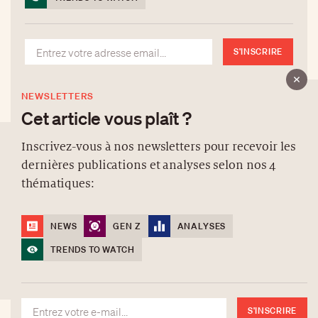
S'INSCRIRE
NEWSLETTERS
Cet article vous plaît ?
Inscrivez-vous à nos newsletters pour recevoir les
dernières publications et analyses selon nos 4
À PROPOS
thématiques:
NEWSLETTERS
PROTECTION DES DONNÉES
NEWS
GEN Z
ANALYSES
contact@luxurytribune.com
TRENDS TO WATCH
Antistatique
Conçu par
S'INSCRIRE