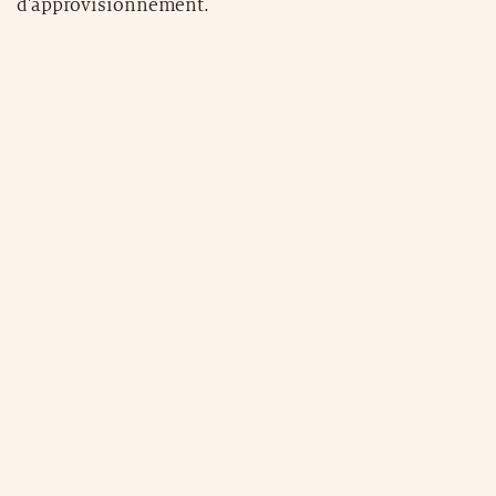
d'approvisionnement.
Un découpeur de tissu monopli Virga® qui fait parti de la
nouvelle salle de coupe 4.0 de Lectra (DR)
La société française
Lectra
a développé des logiciels