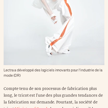
Lectra a développé des logiciels innovants pour l'industrie de la
mode (DR)
Compte tenu de son processus de fabrication plus
long, le tricot est l'une des plus grandes tendances de
la fabrication sur demande. Pourtant, la société de
tricot
Ministry of Supply
le rend aussi disponible que
la fast fashion. Grâce à une machine d'impression en
3D comportant plus de 4 000 aiguilles, les vêtements
sont produits de manière robotisée en une seule
pièce sans couture sur la base d'un dessin numérique