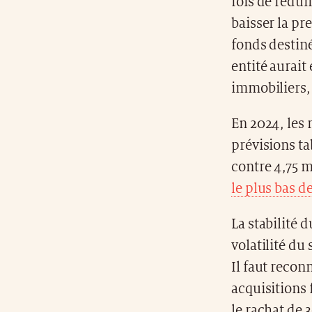
fois de rédui
baisser la pr
fonds destin
entité aurait
immobiliers, 
En 2024, les 
prévisions ta
contre 4,75 m
le plus bas d
La stabilité 
volatilité du
Il faut recon
acquisitions 
le rachat de 