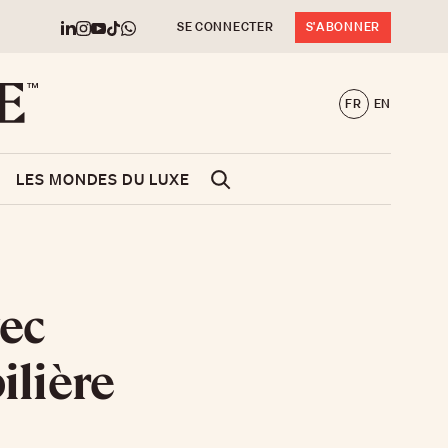
SE CONNECTER
S'ABONNER
FR
EN
LES MONDES DU LUXE
vec
ilière