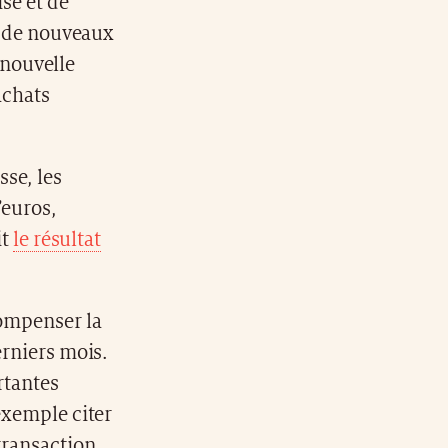
ise et de
er de nouveaux
 nouvelle
achats
sse, les
’euros,
it
le résultat
compenser la
erniers mois.
rtantes
exemple citer
transaction