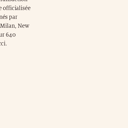
e officialisée
nés par
à Milan, New
our 640
ci.