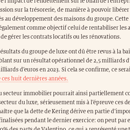
re l’impact de l’endettement sur le bilan de l’entrepr
ession sur la trésorerie, de manière à pouvoir libér
és au développement des maisons du groupe. Cette
 également comme objectif celui de rentabiliser les 
de gérer les contrats locatifs ou les rénovations.
résultats du groupe de luxe ont dû être revus à la bai
blant sur un résultat opérationnel de 2,5 milliards d
illiards d’euros en 2023. Si cela se confirme, ce sera
e ces huit dernières années.
du secteur immobilier pourrait ainsi partiellement 
 secteur du luxe, sérieusement mis à l’épreuve ces d
naître que la dette de Kering dérive en partie d’impo
finalisées pendant le dernier exercice: on peut par 
30% des parts de Valentino, ce qui a représenté une 