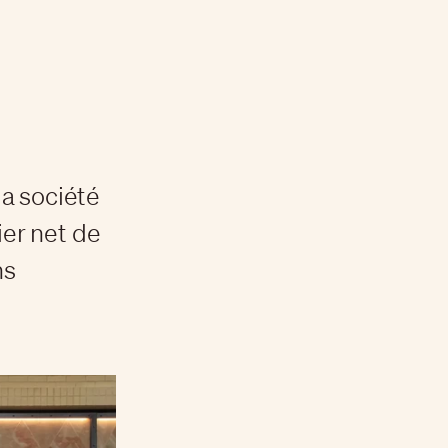
a société
ier net de
ns