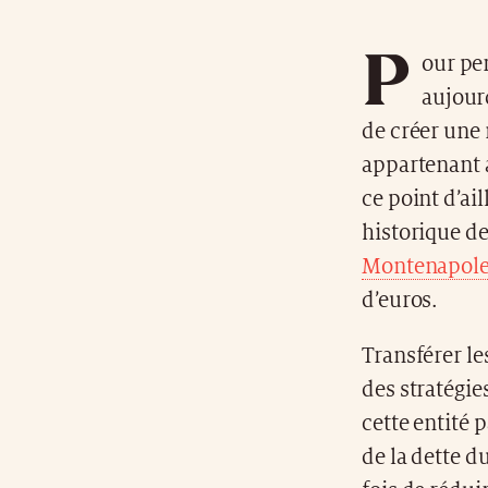
P
our pe
aujourd
de créer une 
appartenant a
ce point d’ai
historique de
Montenapol
d’euros.
Transférer le
des stratégie
cette entité 
de la dette d