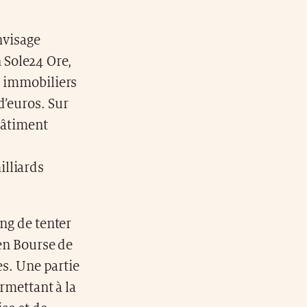
nvisage
n Sole24 Ore,
s immobiliers
d’euros. Sur
 bâtiment
illiards
ing de tenter
 en Bourse de
es. Une partie
ermettant à la